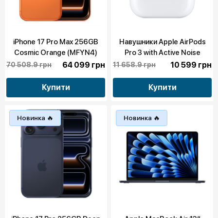
iPhone 17 Pro Max 256GB
Навушники Apple AirPods
Cosmic Orange (MFYN4)
Pro 3 with Active Noise
Cancellation 2025 (MFHP4)
64 099 грн
10 599 грн
70 508.9 грн
11 658.9 грн
Купити
Купити
Новинка 🔥
Новинка 🔥