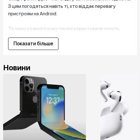
З цим погодяться навіть ті, хто віддає перевагу
пристроям на Android.
То чому кожного року тисячі користувачів хочуть
купити саме iPhone?
Думали про це? Значить, вам буде цікаво.
Показати більше
Бо прямо зараз розповідаємо, що виділяє “яблучний”
Новини
телефон серед інших смартфонів. Пояснюємо, яка
версія iPhone найкраще відповідає саме вашим
потребам. А ще називаємо головні характеристики
кожної моделі телефона.
І головне – відкриваємо великий секрет Apple Room. Бо
ми розкажемо, чому нашому інтернет-магазину
довіряють українці.