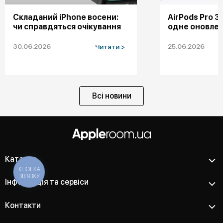
Складаний iPhone восени:
AirPods Pro 
чи справдяться очікування
одне оновле
30.06.2026
25.06.2026
Читати >
Всі новини
Каталог
КНОПКА
ЗВ'ЯЗКУ
Інформація та сервіси
Контакти