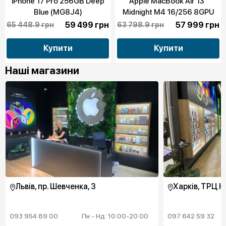
iPhone 17 Pro 256GB Deep
Apple MacBook Air 13“
Blue (MG8J4)
Midnight M4 16/256 8GPU
2025 (MW123)
59 499 грн
57 999 грн
65 448.9 грн
63 798.9 грн
Купити
Купити
Наші магазини
Львів, пр. Шевченка, 3
Харків, ТРЦ Н
093 954 89 00
Пн - Нд: 10:00-20:00
097 642 59 32