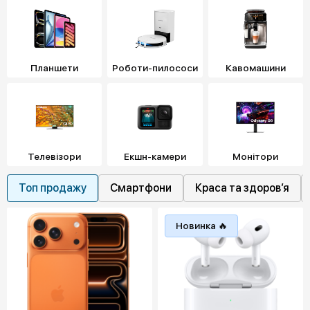
Планшети
Роботи-пилососи
Кавомашини
Телевізори
Екшн-камери
Монітори
Топ продажу
Смартфони
Краса та здоровʼя
Новинка 🔥