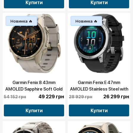
02907-10/11)
Купити
Купити
Новинка 🔥
Новинка 🔥
Garmin Fenix 8 43mm
Garmin Fenix E 47mm
AMOLED Sapphire Soft Gold
AMOLED Stainless Steel with
with Limestone Leather Band
Black Silicone Band (010-
49 229 грн
26 299 грн
54 152 грн
28 929 грн
(010-02903-40)
03025-02/00)
Купити
Купити