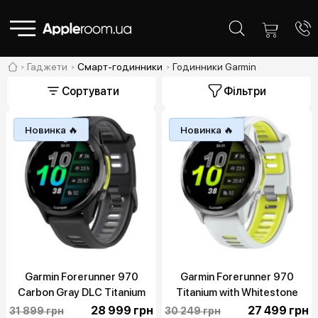
Гаджети
Смарт-годинники
Годинники Garmin
Сортувати
Фільтри
Новинка 🔥
Новинка 🔥
Garmin Forerunner 970
Garmin Forerunner 970
Carbon Gray DLC Titanium
Titanium with Whitestone
with Black Case and
Case and
28 999 грн
27 499 грн
31 899 грн
30 249 грн