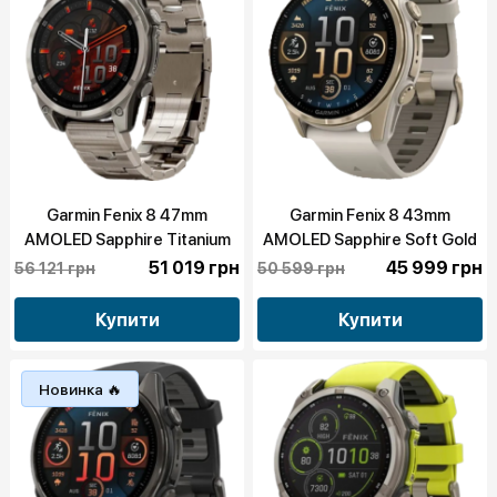
Garmin Fenix 8 47mm
Garmin Fenix 8 43mm
AMOLED Sapphire Titanium
AMOLED Sapphire Soft Gold
with Titanium Band (010-
with Fog Gray/Dark
51 019 грн
45 999 грн
56 121 грн
50 599 грн
02904-40)
Sandstone Silicone Band
(010-02903-10/11)
Купити
Купити
Новинка 🔥