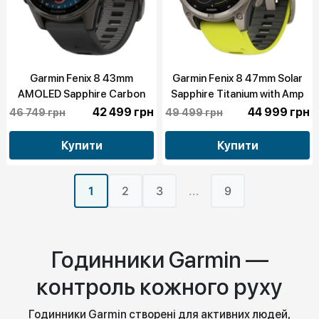
Garmin Fenix 8 43mm
Garmin Fenix 8 47mm Solar
AMOLED Sapphire Carbon
Sapphire Titanium with Amp
Gray DLC Titanium with
Yellow/Graphite Silicone Band
42 499 грн
44 999 грн
46 749 грн
49 499 грн
Black/Pebble Gray Silicone
(010-02906-20/21)
Band (010-02903-20/21)
Купити
Купити
1
2
3
...
9
Годинники Garmin —
контроль кожного руху
Годинники Garmin створені для активних людей,