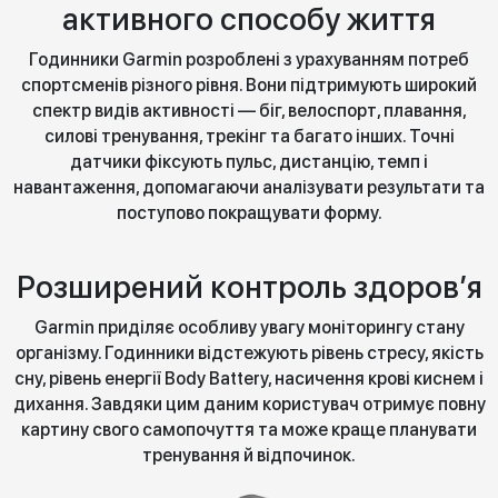
активного способу життя
Годинники Garmin розроблені з урахуванням потреб
спортсменів різного рівня. Вони підтримують широкий
спектр видів активності — біг, велоспорт, плавання,
силові тренування, трекінг та багато інших. Точні
датчики фіксують пульс, дистанцію, темп і
навантаження, допомагаючи аналізувати результати та
поступово покращувати форму.
Розширений контроль здоров’я
Garmin приділяє особливу увагу моніторингу стану
організму. Годинники відстежують рівень стресу, якість
сну, рівень енергії Body Battery, насичення крові киснем і
дихання. Завдяки цим даним користувач отримує повну
картину свого самопочуття та може краще планувати
тренування й відпочинок.