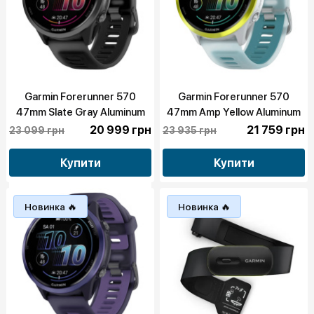
Garmin Forerunner 570
Garmin Forerunner 570
47mm Slate Gray Aluminum
47mm Amp Yellow Aluminum
with Translucent Black/Black
with Translucent
20 999 грн
21 759 грн
23 099 грн
23 935 грн
Band (010-02971-00)
Whitestone/Turquoise Band
(010-02971-01)
Купити
Купити
Новинка 🔥
Новинка 🔥