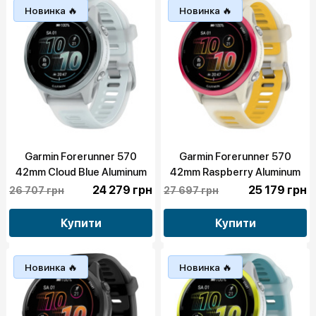
Новинка 🔥
Новинка 🔥
Garmin Forerunner 570
Garmin Forerunner 570
42mm Cloud Blue Aluminum
42mm Raspberry Aluminum
with Translucent
with Translucent Bone/Mango
24 279 грн
25 179 грн
26 707 грн
27 697 грн
Whitestone/Cloud Blue Band
Band (010-02970-02)
(010-02970-01)
Купити
Купити
Новинка 🔥
Новинка 🔥