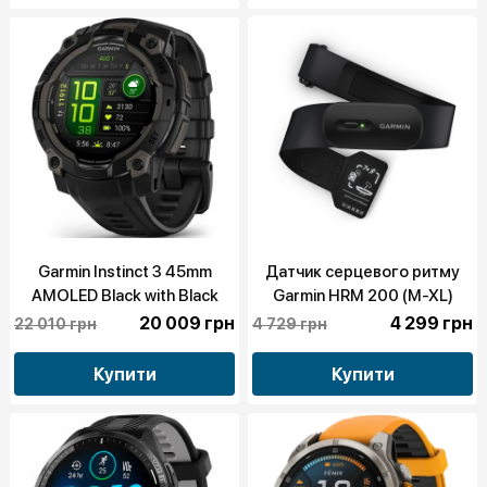
Garmin Instinct 3 45mm
Датчик серцевого ритму
AMOLED Black with Black
Garmin HRM 200 (M-XL)
Band (010-02936-00)
(Пульсометр) (010-13388-
20 009 грн
4 299 грн
22 010 грн
4 729 грн
00)
Купити
Купити