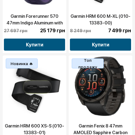
Garmin Forerunner 570
Garmin HRM 600 M-XL (010-
47mm Indigo Aluminum with
13383-00)
Translucent Imperial
25 179 грн
7 499 грн
27 697 грн
8 249 грн
Purple/Indigo Band (010-
02971-02)
Купити
Купити
Топ
Новинка 🔥
продажу
Garmin HRM 600 XS-S (010-
Garmin Fenix 8 47mm
13383-01)
AMOLED Sapphire Carbon