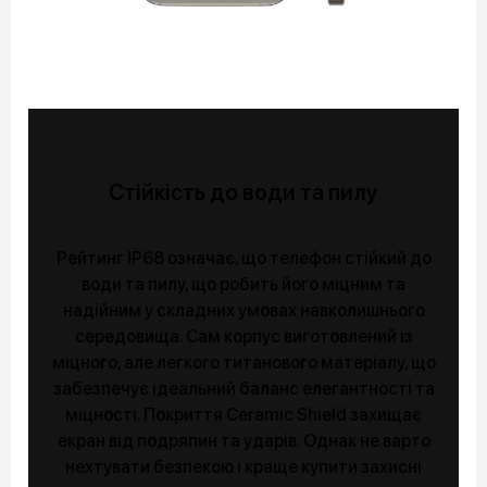
Стійкість до води та пилу
Рейтинг IP68 означає, що телефон стійкий до
води та пилу, що робить його міцним та
надійним у складних умовах навколишнього
середовища. Сам корпус виготовлений із
міцного, але легкого титанового матеріалу, що
забезпечує ідеальний баланс елегантності та
міцності. Покриття Ceramic Shield захищає
екран від подряпин та ударів. Однак не варто
нехтувати безпекою і краще купити захисні