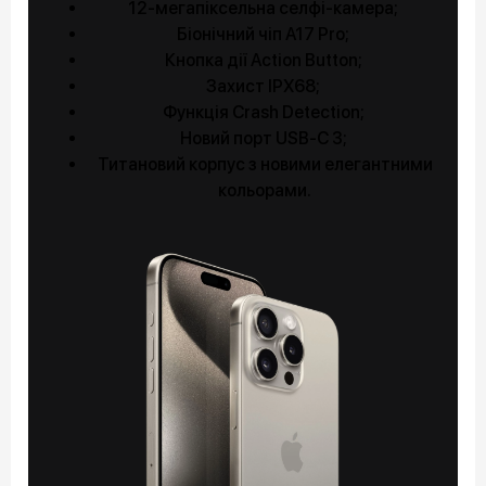
12-мегапіксельна селфі-камера;
Біонічний чіп A17 Pro;
Кнопка дії Action Button;
Захист IPX68;
Функція Crash Detection;
Новий порт USB-C 3;
Титановий корпус з новими елегантними
кольорами.