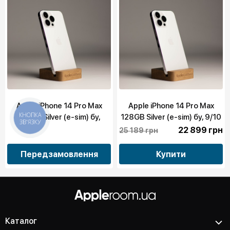
Apple iPhone 14 Pro Max
Apple iPhone 14 Pro Max
128GB Silver (e-sim) бу,
128GB Silver (e-sim) бу, 9/10
КНОПКА
ЗВ'ЯЗКУ
10/10
22 899 грн
25 189 грн
Передзамовлення
Купити
Каталог