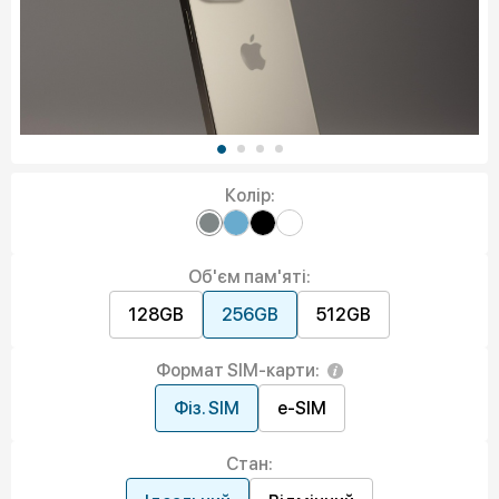
Колір:
Об'єм пам'яті:
128GB
256GB
512GB
Формат SIM-карти:
Фіз. SIM
e-SIM
Стан: