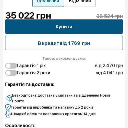
Ідеальний
Відмінний
35 022
грн
38 524 грн
Купити
В кредит від
1 769 грн
Також рекомендуємо:
від 2 470 грн
Гарантія 1 рік
від 4 041 грн
2 470 грн
Гарантія 2 роки
Захист від браку
6 062 грн
4 041 грн
Захист екрану
Захист від браку
Гарантія та доставка:
7 858 грн
7 858 грн
Чистий спокій
Захист екрану
9 654 грн
Чистий спокій
Безкоштовна доставка у магазин та відделення Нової
Пошти
Гарантія від виробника та магазину до 2 років
Швидкій обмін та повернення протягом 14 днів
Особливості: