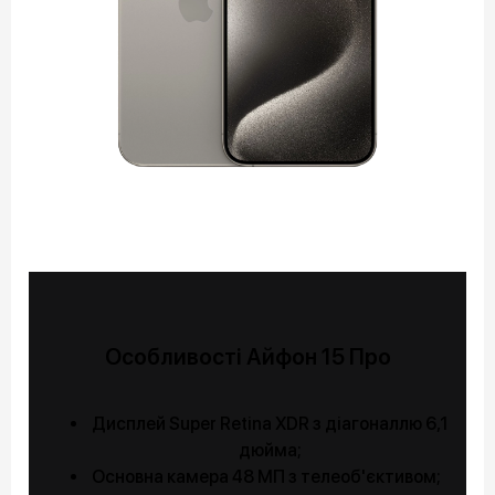
Особливості Айфон 15 Про
Дисплей Super Retina XDR з діагоналлю 6,1
дюйма;
Основна камера 48 МП з телеоб'єктивом;