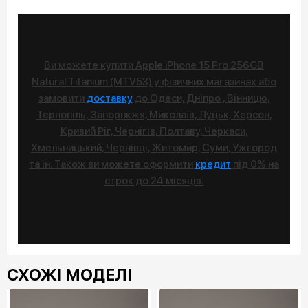
Ви можете купити Apple iPhone 15 Pro 256GB
Natural Titanium (MTV53) у фізичних магазинах або
замовити
доставку
до Одеси, Дніпро , Вінницю,
Тернопіль, Запоріжжя, Миколаїв, Луцьк, Херсон,
Кривий Ріг, Чернігів, Полтаву, Черкаси,
Хмельницький, Чернівці, Житомир, Суми, Ужгород
та ін. Також ви можете оформити
кредит
під 0% на
строк до 24 місяців.
СХОЖІ МОДЕЛІ