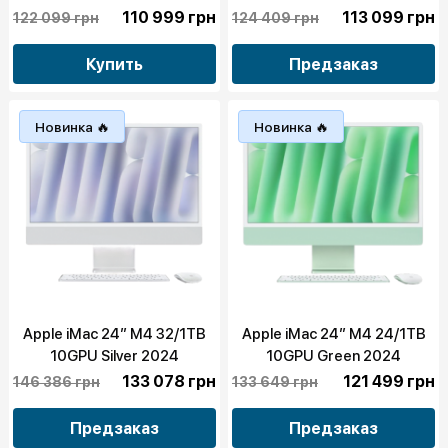
110 999 грн
113 099 грн
122 099 грн
124 409 грн
Купить
Предзаказ
Новинка 🔥
Новинка 🔥
Apple iMac 24” M4 32/1TB
Apple iMac 24” M4 24/1TB
10GPU Silver 2024
10GPU Green 2024
133 078 грн
121 499 грн
146 386 грн
133 649 грн
Предзаказ
Предзаказ