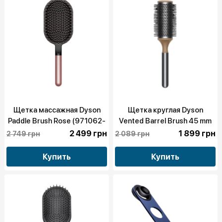
Щетка массажная Dyson
Щетка круглая Dyson
Paddle Brush Rose (971062-
Vented Barrel Brush 45 mm
05)
Black/Nickel (971055-01)
2 499 грн
1 899 грн
2 749 грн
2 089 грн
Купить
Купить