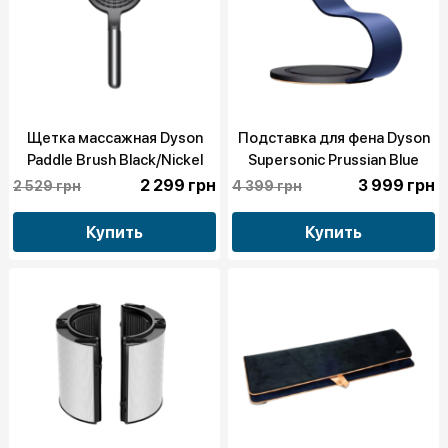
Щетка массажная Dyson
Подставка для фена Dyson
Paddle Brush Black/Nickel
Supersonic Prussian Blue
(971056-01)
(969559-02)
2 299 грн
3 999 грн
2 529 грн
4 399 грн
Купить
Купить