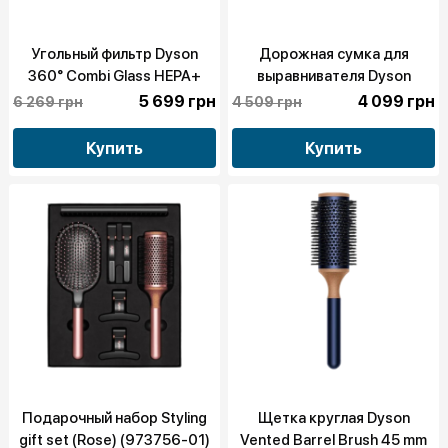
Угольный фильтр Dyson
Дорожная сумка для
360° Combi Glass HEPA+
выравнивателя Dyson
(965432-01)
Airstrait Black/Copper
5 699 грн
4 099 грн
6 269 грн
4 509 грн
(972487-01)
Купить
Купить
Подарочный набор Styling
Щетка круглая Dyson
gift set (Rose) (973756-01)
Vented Barrel Brush 45 mm