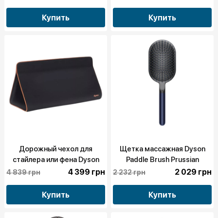
Купить
Купить
Дорожный чехол для
Щетка массажная Dyson
стайлера или фена Dyson
Paddle Brush Prussian
Black/Copper (971313-03)
Blue/Black (971062-03)
4 399 грн
2 029 грн
4 839 грн
2 232 грн
Купить
Купить