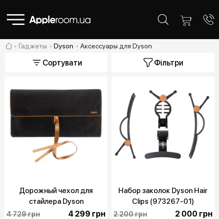
Гаджеты
Dyson
Аксессуары для Dyson
Сортувати
Фільтри
Дорожный чехол для
Набор заколок Dyson Hair
стайлера Dyson
Clips (973267-01)
Black/Copper (971074-03)
4 299 грн
2 000 грн
4 729 грн
2 200 грн