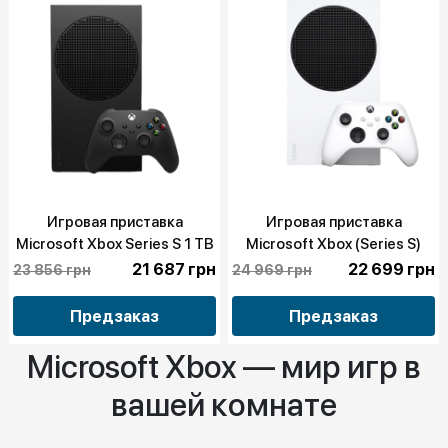
Игровая приставка
Игровая приставка
Microsoft Xbox Series S 1 TB
Microsoft Xbox (Series S)
(Carbon Black)
(1TB) (White) (EP2-00645)
21 687 грн
22 699 грн
23 856 грн
24 969 грн
Предзаказ
Предзаказ
Microsoft Xbox — мир игр в
вашей комнате