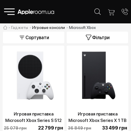
Гаджеты
Игровые консоли
Microsoft Xbox
Сортувати
Фільтри
Игровая приставка
Игровая приставка
Microsoft Xbox Series S 512
Microsoft Xbox Series X 1 TB
GB (889842651386)
(889842640816)
22 799 грн
33 499 грн
25 079 грн
36 849 грн