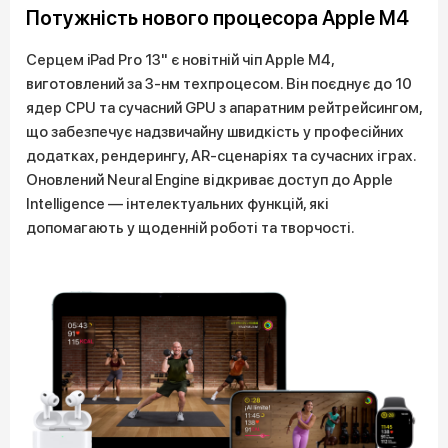
Потужність нового процесора Apple M4
Серцем iPad Pro 13" є новітній чіп Apple M4,
виготовлений за 3-нм техпроцесом. Він поєднує до 10
ядер CPU та сучасний GPU з апаратним рейтрейсингом,
що забезпечує надзвичайну швидкість у професійних
додатках, рендерингу, AR-сценаріях та сучасних іграх.
Оновлений Neural Engine відкриває доступ до Apple
Intelligence — інтелектуальних функцій, які
допомагають у щоденній роботі та творчості.