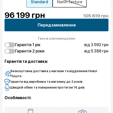
Standard
Nano-Texture
96 199
грн
105 819 грн
Передзамовлення
Також рекомендуємо:
від 3 592 грн
Гарантія 1 рiк
від 5 388 грн
3 592 грн
Гарантія 2 роки
Захист від браку
5 837 грн
5 388 грн
Захист екрана
Захист від браку
Гарантія та доставка:
9 878 грн
Захист екрана
Безкоштовна доставка у магазин та відделення Нової
Пошти
Гарантія від виробника та магазину до 2 років
Швидкій обмін та повернення протягом 14 днів
Особливості: