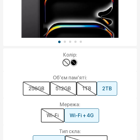
Колір:
Об'єм пам'яті:
256GB
512GB
1TB
2TB
Мережа:
Wi-Fi
Wi-Fi + 4G
Тип скла: