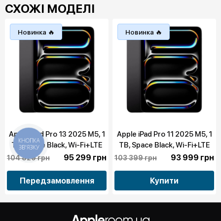
СХОЖІ МОДЕЛІ
Новинка 🔥
Новинка 🔥
Apple iPad Pro 13 2025 M5, 1
Apple iPad Pro 11 2025 M5, 1
TB, Space Black, Wi-Fi+LTE
TB, Space Black, Wi-Fi+LTE
КНОПКА
ЗВ'ЯЗКУ
Nano-Texture Glass (ME8G4)
(ME2U4)
95 299 грн
93 999 грн
104 829 грн
103 399 грн
Передзамовлення
Купити