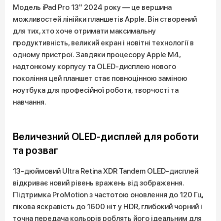
Модель iPad Pro 13" 2024 року — це вершина
можливостей лінійки планшетів Apple. Він створений
для тих, хто хоче отримати максимальну
продуктивність, великий екран і новітні технології в
одному пристрої. Завдяки процесору Apple M4,
надтонкому корпусу та OLED-дисплею нового
покоління цей планшет стає повноцінною заміною
ноутбука для професійної роботи, творчості та
навчання.
Величезний OLED-дисплей для роботи
та розваг
13-дюймовий Ultra Retina XDR Tandem OLED-дисплей
відкриває новий рівень вражень від зображення.
Підтримка ProMotion з частотою оновлення до 120 Гц,
пікова яскравість до 1600 ніт у HDR, глибокий чорний і
точна передача кольорів роблять його ідеальним для