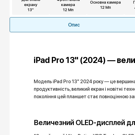
Основна камера
екрану
камера
12 Мп
13"
12 Мп
Опис
iPad Pro 13" (2024) — ве
Модель iPad Pro 13" 2024 року — це вершина
продуктивність, великий екран і новітні те
покоління цей планшет стає повноцінною за
Величезний OLED-дисплей для