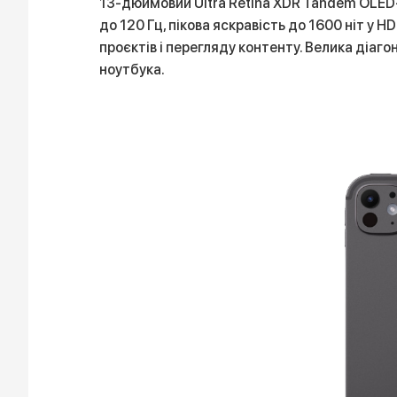
13-дюймовий Ultra Retina XDR Tandem OLED-
до 120 Гц, пікова яскравість до 1600 ніт у 
проєктів і перегляду контенту. Велика діа
ноутбука.