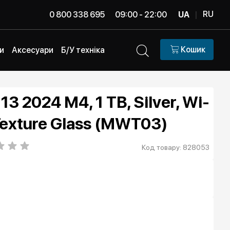
RU
0 800 338 695
09:00 - 22:00
UA
|
Кошик
и
Аксесуари
Б/У техніка
13 2024 M4, 1 TB, Silver, Wi-
exture Glass (MWT03)
Код товару: 828053