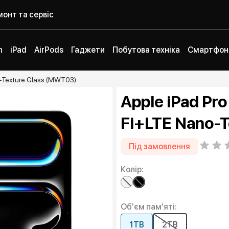
онт та сервіс
h
iPad
AirPods
Гаджети
Побутова техніка
Смартфон
no-Texture Glass (MWT03)
Apple iPad Pro 
Fi+LTE Nano-T
Під замовлення
Колір:
Об'єм пам'яті:
1TB
2TB