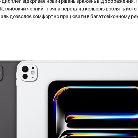
дисплей відкриває новий рівень вражень від зображення. 
HDR, глибокий чорний і точна передача кольорів роблять йог
гональ дозволяє комфортно працювати в багатовіконному р