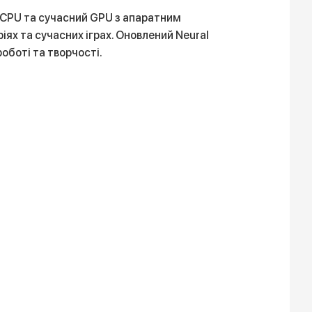
ер CPU та сучасний GPU з апаратним
ях та сучасних іграх. Оновлений Neural
оботі та творчості.