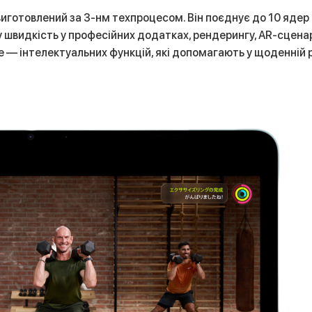
4, виготовлений за 3-нм техпроцесом. Він поєднує до 10 яд
швидкість у професійних додатках, рендерингу, AR-сценарі
ce — інтелектуальних функцій, які допомагають у щоденній р