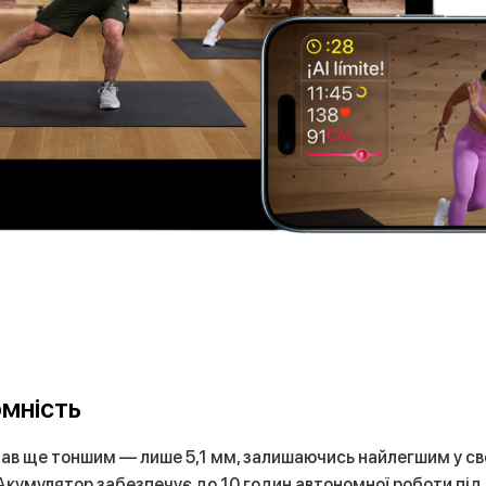
омність
став ще тоншим — лише 5,1 мм, залишаючись найлегшим у св
Акумулятор забезпечує до 10 годин автономної роботи під 