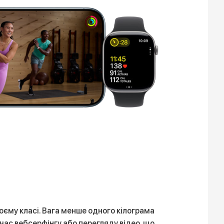
оєму класі. Вага менше одного кілограма
час вебсерфінгу або перегляду відео, що