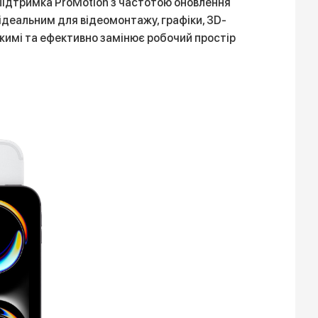
Підтримка ProMotion з частотою оновлення
о ідеальним для відеомонтажу, графіки, 3D-
ежимі та ефективно замінює робочий простір