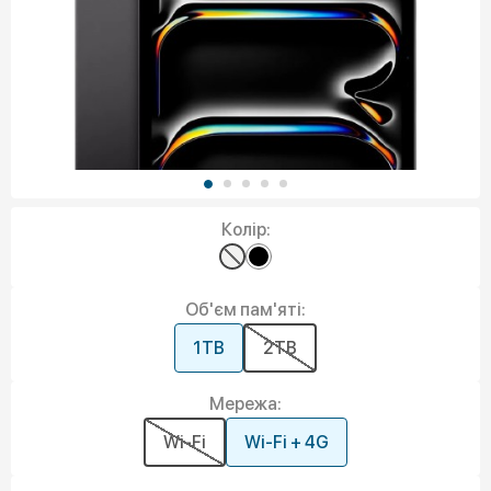
Колір:
Об'єм пам'яті:
1TB
2TB
Мережа:
Wi-Fi
Wi-Fi + 4G