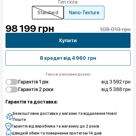
Тип скла:
Standard
Nano-Texture
98 199
грн
108 019 грн
Купити
В кредит від
4 960 грн
Також рекомендуємо:
від 3 592 грн
Гарантія 1 рiк
від 5 388 грн
3 592 грн
Гарантія 2 роки
Захист від браку
5 837 грн
5 388 грн
Захист екрана
Захист від браку
Гарантія та доставка:
9 878 грн
Захист екрана
Безкоштовна доставка у магазин та відделення Нової
Пошти
Гарантія від виробника та магазину до 2 років
Швидкій обмін та повернення протягом 14 днів