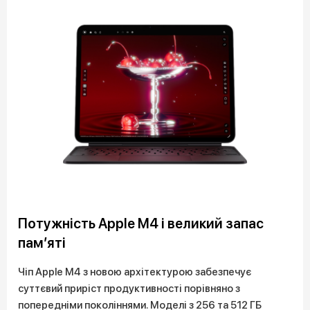
Потужність Apple M4 і великий запас
памʼяті
Чіп Apple M4 з новою архітектурою забезпечує
суттєвий приріст продуктивності порівняно з
попередніми поколіннями. Моделі з 256 та 512 ГБ