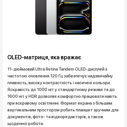
OLED-матриця, яка вражає
11-дюймовий Ultra Retina Tandem OLED-дисплей з
частотою оновлення 120 Гц забезпечує надзвичайну
плавність, високу контрастність і насичені кольори.
Яскравість до 1000 ніт у стандартному режимі та до
1600 ніт у HDR дозволяє комфортно працювати навіть
при яскравому освітленні. Формат екрана з більшим
вертикальним простором робить планшет зручним для
документів, фото- та відеоредакторів, а також
щоденної роботи.