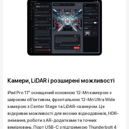
Камери, LiDAR і розширені можливості
iPad Pro 11" оснащений основною 12-Мп камерою з
широким об’єктивом, фронтальною 12-Мп Ultra Wide
камерою з Center Stage та LiDAR-сканером. Це
відкриває можливості для якісних відеодзвінків, HDR-
знімання, роботи з AR-додатками та точних
вимірювань. Порт USB-C з підтримкою Thunderbolt 4