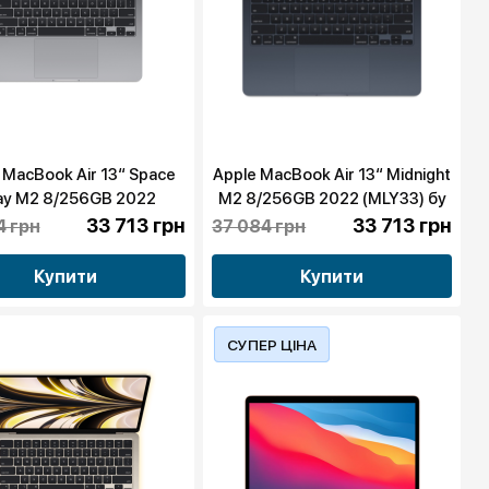
 MacBook Air 13“ Space
Apple MacBook Air 13“ Midnight
ay M2 8/256GB 2022
M2 8/256GB 2022 (MLY33) бу
(MLXW3) бу
33 713 грн
33 713 грн
4 грн
37 084 грн
Купити
Купити
СУПЕР ЦІНА
Акція!