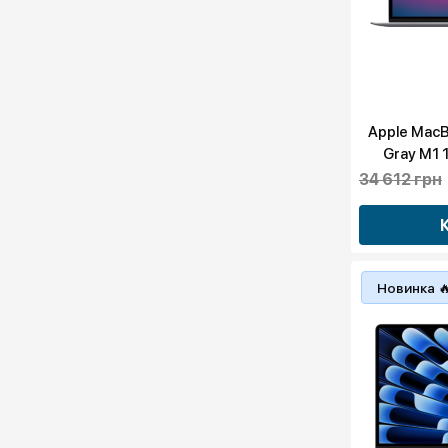
Apple MacB
Gray M1
(Z12
34 612 грн
Новинка 