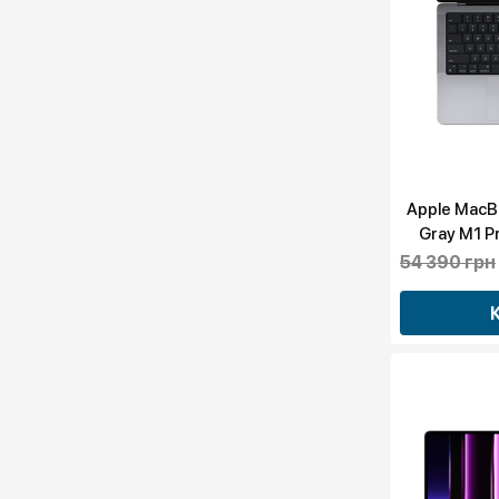
Apple MacB
Gray M1 P
16GPU (
54 390 грн