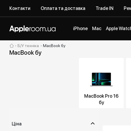
Контакти
Оплата та доставка
Trade IN
Рем
iPhone
Mac
Apple Watc
Б/У техніка
MacBook бу
MacBook бу
MacBook Pro 16
бу
Ціна