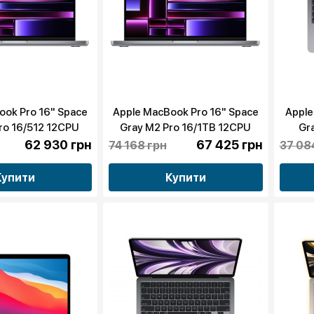
ook Pro 16" Space
Apple MacBook Pro 16" Space
Apple
ro 16/512 12CPU
Gray M2 Pro 16/1TB 12CPU
Gr
23 (MNW83) бу
19GPU 2023 (MNW93) бу
62 930 грн
67 425 грн
74 168 грн
37 08
Купити
Купити