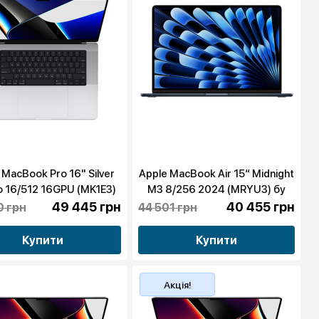
 MacBook Pro 16" Silver
Apple MacBook Air 15“ Midnight
o 16/512 16GPU (MK1E3)
M3 8/256 2024 (MRYU3) бу
2021 бу
49 445 грн
40 455 грн
0 грн
44 501 грн
Купити
Купити
Акція!