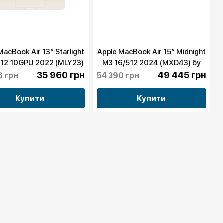
MacBook Air 13“ Starlight
Apple MacBook Air 15“ Midnight
512 10GPU 2022 (MLY23)
M3 16/512 2024 (MXD43) бу
бу
35 960 грн
49 445 грн
6 грн
54 390 грн
Купити
Купити