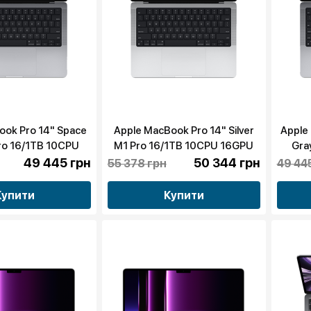
ook Pro 14" Space
Apple MacBook Pro 14" Silver
Apple
ro 16/1TB 10CPU
M1 Pro 16/1TB 10CPU 16GPU
Gra
MKGQ3) 2021 бу
(MKGT3) 2021 бу
14G
49 445 грн
50 344 грн
55 378 грн
49 44
Купити
Купити