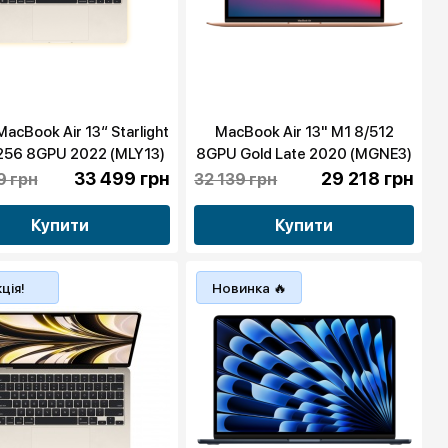
MacBook Air 13“ Starlight
MacBook Air 13" M1 8/512
256 8GPU 2022 (MLY13)
8GPU Gold Late 2020 (MGNE3)
бу
бу
33 499 грн
29 218 грн
9 грн
32 139 грн
Купити
Купити
ція!
Новинка 🔥