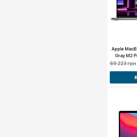
Apple MacB
Gray M2 P
19GPU 20
69 223 грн