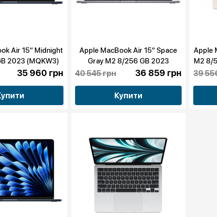
k Air 15“ Midnight
Apple MacBook Air 15“ Space
Apple 
GB 2023 (MQKW3)
Gray M2 8/256 GB 2023
M2 8/
бу
(MQKP3) бу
35 960 грн
36 859 грн
40 545 грн
39 55
Купити
Купити