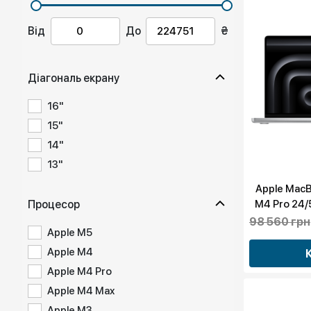
Від
До
₴
Діагональ екрану
16"
15"
14"
13"
Apple MacBo
Процесор
M4 Pro 24
(MX2
98 560 грн
Apple M5
Apple M4
Apple M4 Pro
Apple M4 Max
Apple M3