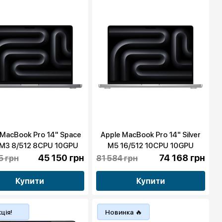
 MacBook Pro 14" Space
Apple MacBook Pro 14" Silver
 M3 8/512 8CPU 10GPU
M5 16/512 10CPU 10GPU
(MTL73) 2023 бу
(MDE44) 2025 бу
45 150 грн
74 168 грн
5 грн
81 584 грн
Купити
Купити
ція!
Новинка 🔥