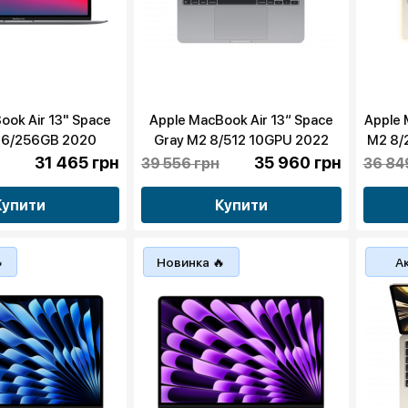
ook Air 13" Space
Apple MacBook Air 13“ Space
Apple 
 16/256GB 2020
Gray M2 8/512 10GPU 2022
M2 8/
4000FK) бу
(MLXX3) бу
31 465 грн
35 960 грн
39 556 грн
36 84
Купити
Купити

Новинка 🔥
Ак