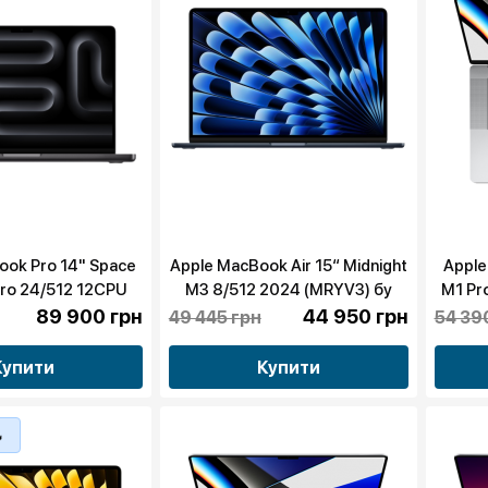
ook Pro 14" Space
Apple MacBook Air 15“ Midnight
Apple
Pro 24/512 12CPU
M3 8/512 2024 (MRYV3) бу
M1 Pr
MX2H3) 2024 бу
89 900 грн
44 950 грн
49 445 грн
54 39
Купити
Купити
