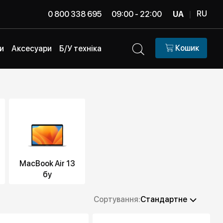
RU
0 800 338 695
09:00 - 22:00
UA
|
Кошик
и
Аксесуари
Б/У техніка
MacBook Air 13
бу
Сортування:
Стандартне