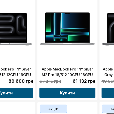
ok Pro 14" Silver
Apple MacBook Pro 14" Silver
Apple
/512 12CPU 16GPU
M2 Pro 16/512 10CPU 16GPU
Gray
E3) 2024 бу
(MPHH3) 2023 бу
89 600 грн
61 132 грн
67 245 грн
49 66
Купити
Купити
Акція!
Ак