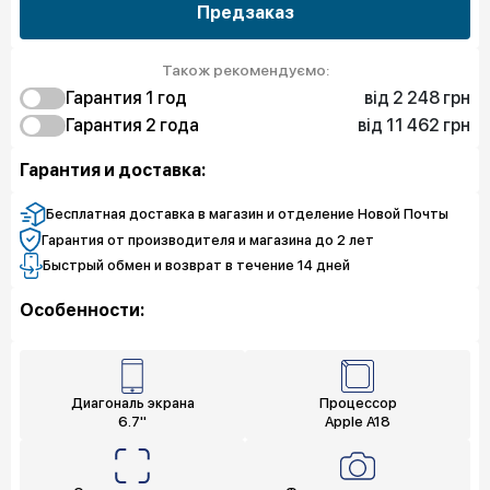
Предзаказ
Також рекомендуємо:
від 2 248 грн
Гарантия 1 год
від 11 462 грн
2 248 грн
Гарантия 2 года
Защита от дефектов
11 462 грн
6 518 грн
Защита экрана
Полная защита
Гарантия и доставка:
9 664 грн
8 091 грн
Полная защита
Защита экрана
3 821 грн
Защита от дефектов
Бесплатная доставка в магазин и отделение Новой Почты
Гарантия от производителя и магазина до 2 лет
Быстрый обмен и возврат в течение 14 дней
Особенности:
Диагональ экрана
Процессор
6.7"
Apple A18