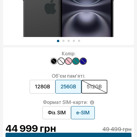
Колір:
Об'єм пам'яті:
128GB
256GB
512GB
Формат SIM-карти:
Фіз. SIM
e-SIM
44 999
грн
49 499 грн