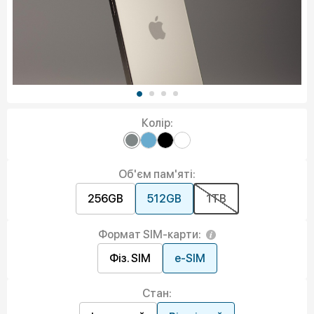
Колір:
Об'єм пам'яті:
256GB
512GB
1TB
Формат SIM-карти:
Фіз. SIM
e-SIM
Стан: