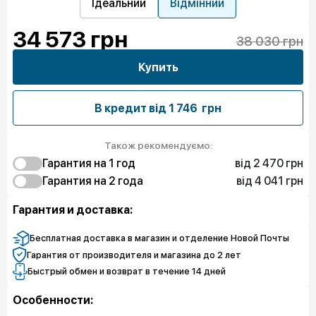
Ідеальний
Відмінний
34 573
грн
38 030 грн
Купить
В кредит від
1 746 грн
Також рекомендуємо:
від 2 470 грн
Гарантия на 1 год
від 4 041 грн
2 470 грн
Гарантия на 2 года
Защита от дефектов
6 286 грн
4 041 грн
Защита экрана
Защита от дефектов
Гарантия и доставка:
8 082 грн
8 756 грн
Полная защита
Защита экрана
10 552 грн
Полная защита
Бесплатная доставка в магазин и отделение Новой Почты
Гарантия от производителя и магазина до 2 лет
Быстрый обмен и возврат в течение 14 дней
Особенности: