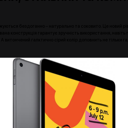
жуються бездоганно – натурально та соковито. Це новий рів
ана конструкція гарантує зручність використання, навіть 
 А витончений галктично сірий колір доповнить не тільки га