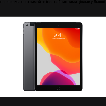
новинками та отримайте їх за найнижчими цінами у Львові.