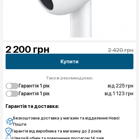
2 200
грн
2 420 грн
Купити
Також рекомендуємо:
від 225 грн
Гарантія 1 рiк
від 1 123 грн
225 грн
Гарантія 1 рiк
Захист від браку
1 123 грн
Захист від браку
Гарантія та доставка:
2 245 грн
Чистий спокій
Безкоштовна доставка у магазин та відделення Нової
Пошти
Гарантія від виробника та магазину до 2 років
Швидкій обмін та повернення протягом 14 днів