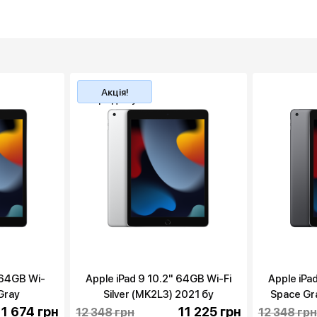
Топ
Акція!
продажу
 64GB Wi-
Apple iPad 9 10.2" 64GB Wi-Fi
Apple iPa
Gray
Silver (MK2L3) 2021 бу
Space Gr
2021 бу
11 674 грн
11 225 грн
12 348 грн
12 348 грн