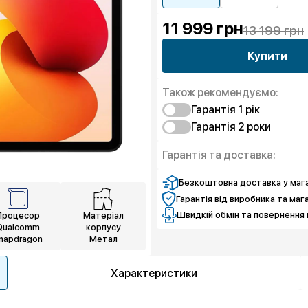
11 999
грн
13 199 грн
Купити
Також рекомендуємо:
Гарантія 1 рік
Гарантія 2 роки
Захист від браку
Захист екрану
Захист від браку
Гарантія та доставка:
Захист екрану
Безкоштовна доставка у мага
Гарантія від виробника та маг
Швидкій обмін та повернення 
Процесор
Матеріал
Qualcomm
корпусу
napdragon
Метал
Характеристики