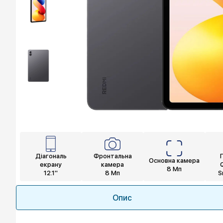
Діагональ
Фронтальна
Основна камера
екрану
камера
8 Мп
12.1"
8 Мп
S
Опис