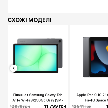
СХОЖІ МОДЕЛІ
‹
ro
Планшет Samsung Galaxy Tab
Apple iPad 9 10.2"
A11+ Wi-Fi 8/256Gb Gray (SM-
Fi+4G Space 
X230NZAP)
(MK663,MK473) 
рн
11 799 грн
12 979 грн
12 841 грн