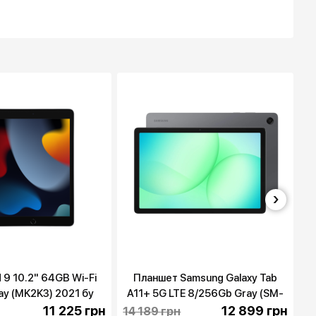
›
d 9 10.2" 64GB Wi-Fi
Планшет Samsung Galaxy Tab
ay (MK2K3) 2021 бу
A11+ 5G LTE 8/256Gb Gray (SM-
X236BZAP)
11 225 грн
12 899 грн
14 189 грн
1