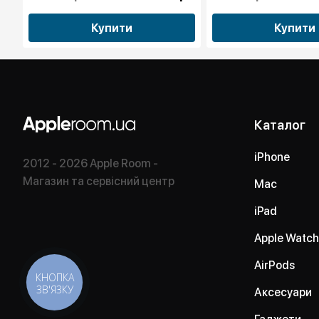
Купити
Купити
Каталог
iPhone
2012 - 2026 Apple Room -
Магазин та сервісний центр
Mac
iPad
Apple Watch
AirPods
КНОПКА
ЗВ'ЯЗКУ
Аксесуари