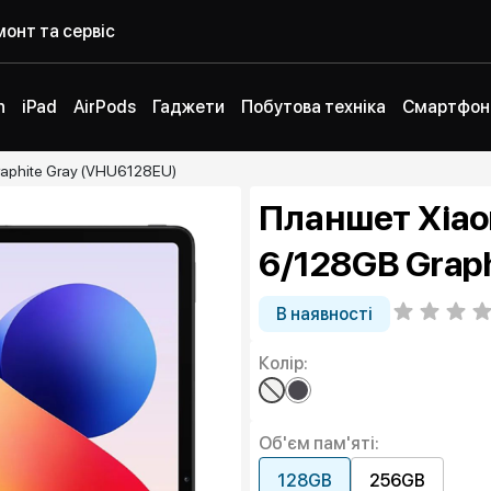
онт та сервіс
h
iPad
AirPods
Гаджети
Побутова техніка
Смартфон
raphite Gray (VHU6128EU)
Планшет Xiaom
6/128GB Grap
В наявності
Колір:
Об'єм пам'яті:
128GB
256GB