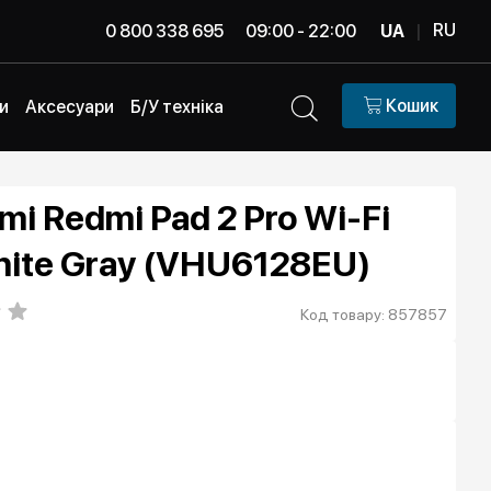
RU
0 800 338 695
09:00 - 22:00
UA
|
Кошик
и
Аксесуари
Б/У техніка
i Redmi Pad 2 Pro Wi-Fi
hite Gray (VHU6128EU)
Код товару: 857857