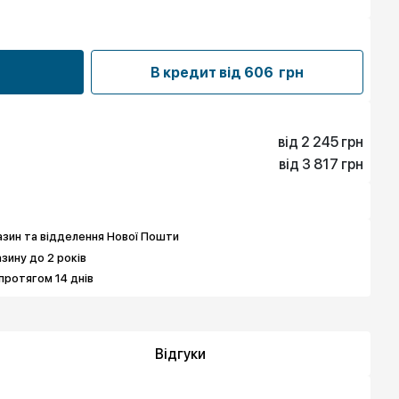
В кредит від
606 грн
від 2 245 грн
від 3 817 грн
2 245 грн
2 245 грн
3 817 грн
3 817 грн
зин та відделення Нової Пошти
азину до 2 років
протягом 14 днів
Відгуки