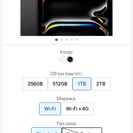
Колір:
Об'єм пам'яті:
256GB
512GB
1TB
2TB
Мережа:
Wi-Fi
Wi-Fi + 4G
Тип скла: