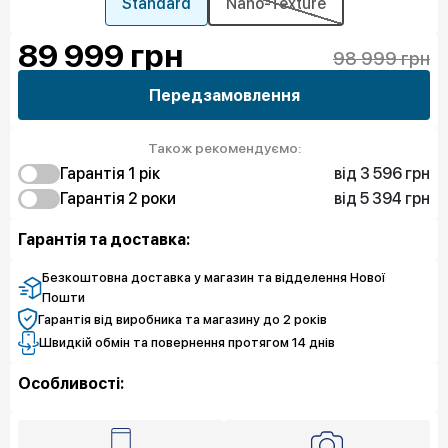
Standard
Nano-Texture
89 999
грн
98 999 грн
Передзамовлення
Також рекомендуємо:
від 3 596 грн
Гарантія 1 рiк
від 5 394 грн
3 596 грн
Гарантія 2 роки
Захист від браку
5 844 грн
5 394 грн
Захист екрана
Захист від браку
Гарантія та доставка:
9 889 грн
Захист екрана
Безкоштовна доставка у магазин та відделення Нової
Пошти
Гарантія від виробника та магазину до 2 років
Швидкій обмін та повернення протягом 14 днів
Особливості: