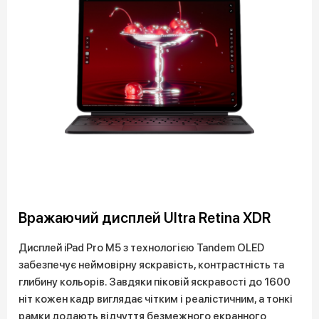
Вражаючий дисплей Ultra Retina XDR
Дисплей iPad Pro M5 з технологією Tandem OLED
забезпечує неймовірну яскравість, контрастність та
глибину кольорів. Завдяки піковій яскравості до 1600
ніт кожен кадр виглядає чітким і реалістичним, а тонкі
рамки додають відчуття безмежного екранного