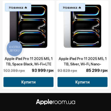
Новинка 🔥
Новинка 🔥
КНОПКА
ЗВ'ЯЗКУ
Apple iPad Pro 11 2025 M5, 1
Apple iPad Pro 11 2025 M5, 1
TB, Space Black, Wi-Fi+LTE
TB, Silver, Wi-Fi, Nano-
(ME2U4)
Texture Glass (MDWT4)
93 999 грн
85 299 грн
103 399 грн
93 829 грн
Купити
Купити