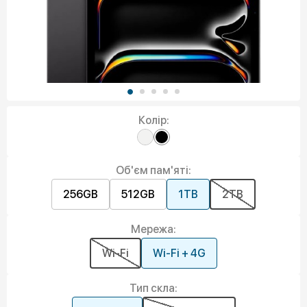
Колір:
Об'єм пам'яті:
256GB
512GB
1TB
2TB
Мережа:
Wi-Fi
Wi-Fi + 4G
Тип скла: