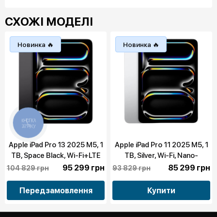
СХОЖІ МОДЕЛІ
Новинка 🔥
Новинка 🔥
КНОПКА
ЗВ'ЯЗКУ
Apple iPad Pro 13 2025 M5, 1
Apple iPad Pro 11 2025 M5, 1
TB, Space Black, Wi-Fi+LTE
TB, Silver, Wi-Fi, Nano-
Nano-Texture Glass (ME8G4)
Texture Glass (MDWT4)
95 299 грн
85 299 грн
104 829 грн
93 829 грн
Передзамовлення
Купити