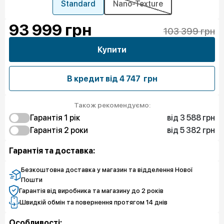
Standard
Nano-Texture
93 999
грн
103 399 грн
Купити
В кредит від
4 747 грн
Також рекомендуємо:
від 3 588 грн
Гарантія 1 рiк
від 5 382 грн
3 588 грн
Гарантія 2 роки
Захист від браку
5 382 грн
5 831 грн
Захист екрана
Захист від браку
Гарантія та доставка:
9 867 грн
Захист екрана
Безкоштовна доставка у магазин та відделення Нової
Пошти
Гарантія від виробника та магазину до 2 років
Швидкій обмін та повернення протягом 14 днів
Особливості: