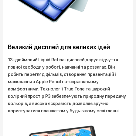
Великий дисплей для великих ідей
13-дюймовий Liquid Retina-дисплей дарує відчуття
повної свободи у роботі, навчанні та розвагах. Він
робить перегляд фільмів, створення презентацій і
малювання з Apple Pencil по-справжньому
комфортними. Технології True Tone та широкий
колірний простір P3 забезпечують природну передачу
кольорів, а висока яскравість дозволяє зручно
користуватися планшетом у будь-якому освітленні.