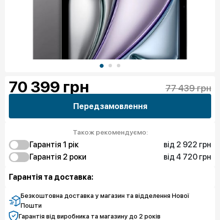
70 399
грн
77 439 грн
Передзамовлення
Також рекомендуємо:
від 2 922 грн
Гарантія 1 рiк
від 4 720 грн
2 922 грн
Гарантія 2 роки
Захист від браку
4 720 грн
5 619 грн
Захист екрана
Захист від браку
Гарантія та доставка:
8 765 грн
Захист екрана
Безкоштовна доставка у магазин та відделення Нової
Пошти
Гарантія від виробника та магазину до 2 років