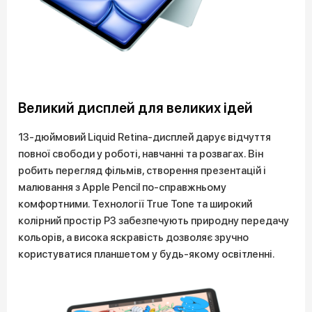
Великий дисплей для великих ідей
13-дюймовий Liquid Retina-дисплей дарує відчуття
повної свободи у роботі, навчанні та розвагах. Він
робить перегляд фільмів, створення презентацій і
малювання з Apple Pencil по-справжньому
комфортними. Технології True Tone та широкий
колірний простір P3 забезпечують природну передачу
кольорів, а висока яскравість дозволяє зручно
користуватися планшетом у будь-якому освітленні.