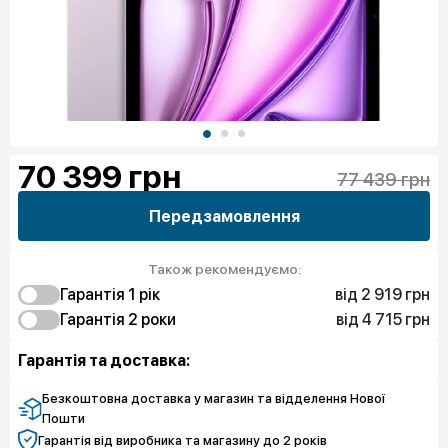
70 399
грн
77 439 грн
Передзамовлення
Також рекомендуємо:
від 2 919 грн
Гарантія 1 рiк
від 4 715 грн
2 919 грн
Гарантія 2 роки
Захист від браку
5 613 грн
4 715 грн
Захист екрана
Захист від браку
Гарантія та доставка:
8 756 грн
Захист екрана
Безкоштовна доставка у магазин та відделення Нової
Пошти
Гарантія від виробника та магазину до 2 років