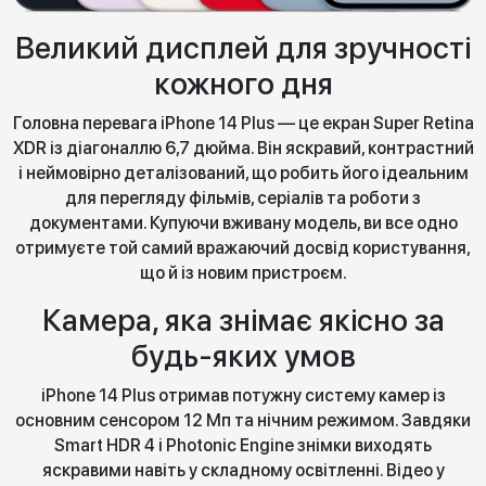
Великий дисплей для зручності
кожного дня
Головна перевага iPhone 14 Plus — це екран Super Retina
XDR із діагоналлю 6,7 дюйма. Він яскравий, контрастний
і неймовірно деталізований, що робить його ідеальним
для перегляду фільмів, серіалів та роботи з
документами. Купуючи вживану модель, ви все одно
отримуєте той самий вражаючий досвід користування,
що й із новим пристроєм.
Камера, яка знімає якісно за
будь-яких умов
iPhone 14 Plus отримав потужну систему камер із
основним сенсором 12 Мп та нічним режимом. Завдяки
Smart HDR 4 і Photonic Engine знімки виходять
яскравими навіть у складному освітленні. Відео у