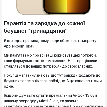
Гарантія та зарядка до кожної
беушної “тринадцятки”
Є ще одна причина, чому люди обожнюють мережу
Apple Room. Яка?
Ми пам'ятаємо про всі ваші користувацькі потреби,
коли формуємо кожне замовлення. Наші працівники
ставляться до ваших потреб, як до своїх власних.
Покупці магазину знають, що тут завжди додають до
беушних телефонів все необхідне. А це означає тільки
одне.
Якщо ви думаєте купити преміальний Айфон 13 бу в
нашому осередку у місті Львів, то разом зі
смартфоном отримаєте ще дві речі. Бо ми обов'язково