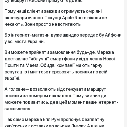
суперкруті Айфони прямують до вас.
Тому наші клієнти завжди отримують омріяні
аксесуари вчасно. Покупці Apple Room ніколи не
чекають. Вони просто не встигають.
Бо інтернет-магазин дуже швидко передає бу Айфони
у всі міста України.
Ви можете прийняти замовлення будь-де. Мережа
доставляє “яблучні” смартфони у відділення Нової
Пошти та Meest. Обидві компанії мають гарну
репутацію і миттєво перевозять посилки по всій
Україні.
А головне – дозволяють відстежувати маршрут
посилки за номером накладної. Тому ви завжди
можете подивитись, де в цей момент ваше інтернет-
замовлення.
Так само мережа Епл Рум пропонує безплатну
кур’єрську доставку по всьому Львову. А ще ми