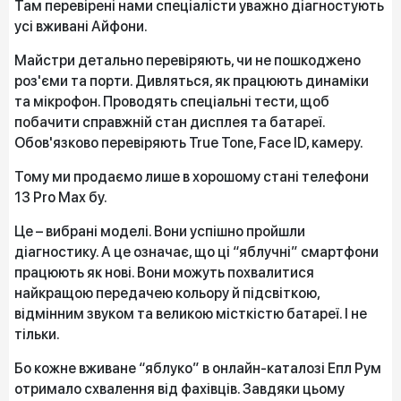
Там перевірені нами спеціалісти уважно діагностують
усі вживані Айфони.
Майстри детально перевіряють, чи не пошкоджено
роз'єми та порти. Дивляться, як працюють динаміки
та мікрофон. Проводять спеціальні тести, щоб
побачити справжній стан дисплея та батареї.
Обов'язково перевіряють True Tone, Face ID, камеру.
Тому ми продаємо лише в хорошому стані телефони
13 Pro Max бу.
Це – вибрані моделі. Вони успішно пройшли
діагностику. А це означає, що ці “яблучні” смартфони
працюють як нові. Вони можуть похвалитися
найкращою передачею кольору й підсвіткою,
відмінним звуком та великою місткістю батареї. І не
тільки.
Бо кожне вживане “яблуко” в онлайн-каталозі Епл Рум
отримало схвалення від фахівців. Завдяки цьому