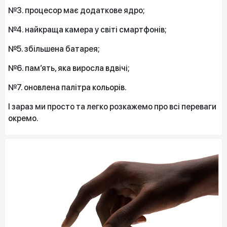
№3. процесор має додаткове ядро;
№4. найкраща камера у світі смартфонів;
№5. збільшена батарея;
№6. пам’ять, яка виросла вдвічі;
№7. оновлена палітра кольорів.
І зараз ми просто та легко розкажемо про всі переваги
окремо.