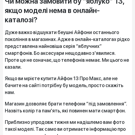
Чи можна замовити бу “яблуко” 13,
якщо моделі нема в онлайн-
каталозі?
Дуже важко відшукати беушні Айфони останнього
покоління в магазинах. Адже в онлайн-каталогах рідко
представлена найновіша серія “яблучних”
смартфонів. Бо аксесуари нещодавно з'явилися.
Проте це не означає, що телефонів немає. Ми цього не
казали.
Якщо ви мрієте купити Айфон 13 Про Макс, але не
бачите на сайті потрібну бу модель, просто скажіть
нам.
Магазин дозволяє брати телефони “під замовлення”.
Назвіть колір та пам'ять, які повинен мати смартфон.
Приблизно упродовж тижня ми надішлемо вам фото
такої моделі. Так само ви отримаєте інформацію про