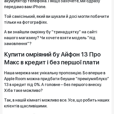
акумулятор телефона. І якщо захочете, ми одразу
передамо вам iPhone.
Той самісінький, який ви шукали й досі могли побачити
тільки на фотографіях.
А ви знайшли омріяну бу “тринадцятку” на сайті
нашого магазину? Чи хочете взяти модель “під
замовлення”?
Купити омріяний бу Айфон 13 Про
Макс в кредит і без першої плати
Наша мережа має унікальну пропозицію. Бо вперше в
Apple Room можна придбати беушне “преміумяблуко”
13 в кредит під 0%. А головне – без першого внеску.
Хіба таке можливо?
Так, в нашій кімнаті можливо все. Усе, що робить наших
клієнтів щасливішими.