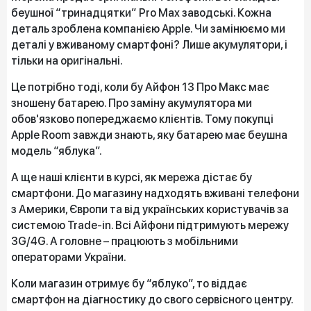
беушної “тринадцятки” Pro Max заводські. Кожна
деталь зроблена компанією Apple. Чи замінюємо ми
деталі у вживаному смартфоні? Лише акумулятори, і
тільки на оригінальні.
Це потрібно тоді, коли бу Айфон 13 Про Макс має
зношену батарею. Про заміну акумулятора ми
обов'язково попереджаємо клієнтів. Тому покупці
Apple Room завжди знають, яку батарею має беушна
модель “яблука”.
А ще наші клієнти в курсі, як мережа дістає бу
смартфони. До магазину надходять вживані телефони
з Америки, Європи та від українських користувачів за
системою Trade-in. Всі Айфони підтримують мережу
3G/4G. А головне – працюють з мобільними
операторами України.
Коли магазин отримує бу “яблуко”, то віддає
смартфон на діагностику до свого сервісного центру.