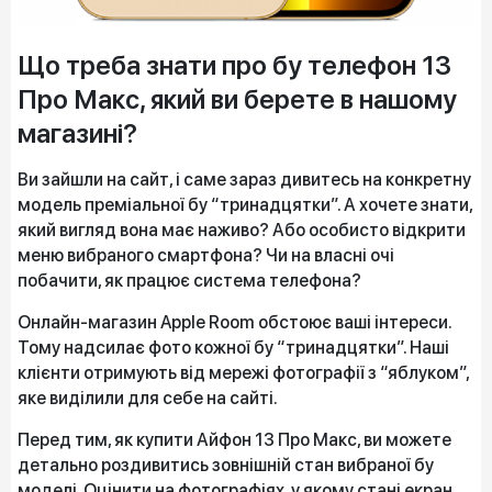
Що треба знати про бу телефон 13
Про Макс, який ви берете в нашому
магазині?
Ви зайшли на сайт, і саме зараз дивитесь на конкретну
модель преміальної бу “тринадцятки”. А хочете знати,
який вигляд вона має наживо? Або особисто відкрити
меню вибраного смартфона? Чи на власні очі
побачити, як працює система телефона?
Онлайн-магазин Apple Room обстоює ваші інтереси.
Тому надсилає фото кожної бу “тринадцятки”. Наші
клієнти отримують від мережі фотографії з “яблуком”,
яке виділили для себе на сайті.
Перед тим, як купити Айфон 13 Про Макс, ви можете
детально роздивитись зовнішній стан вибраної бу
моделі. Оцінити на фотографіях, у якому стані екран,