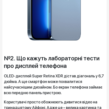
№2. Що кажуть лабораторні тести
про дисплей телефона
OLED-дисплей Super Retina XDR дістав діагональ у 6,7
дюйма. А ще смартфон може похвалитися
найсучаснішим дизайном. Бо екран телефона займає
всю передню панель пристрою.
Користувачі просто обожнюють дивитися відео на
тринадцятому Айфоні. Адже це – велика картинка та