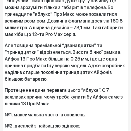
“Яблучний” смартфон має дуже круту начинку. Це
можна зрозуміти тільки з габаритів телефона. Бо
тринадцяте “яблуко” Про Макс може похвалитися
великим розміром. Довжина флагмана досягла 160,8
міліметра. А ширина девайса – 78,1 мм. Такі габарити
має хіба що 12-та Pro Max серія.
Але товщина преміальної “дванадцятки” та
“тринадцятки” відрізняється. Висота бічної рамки в
Айфон 13 Про Макс більша на 0,25 мм, і це ще одна
причина придбати б/у версію моделі. Адже розробник
наділив старше покоління тринадцятих Айфонів
більшою батареєю.
Проте це не єдина перевага цього “яблука”. Є 7
важливих причин, чому треба купити бу Айфон саме з
лінійки 13 Про Макс:
№1. максимальна частота оновлень;
№2. дисплей з найвищою оцінкою;