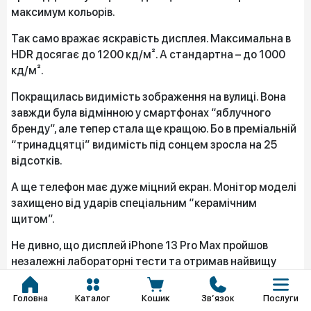
максимум кольорів.
Так само вражає яскравість дисплея. Максимальна в
HDR досягає до 1200 кд/м². А стандартна – до 1000
кд/м².
Покращилась видимість зображення на вулиці. Вона
завжди була відмінною у смартфонах “яблучного
бренду”, але тепер стала ще кращою. Бо в преміальній
“тринадцятці” видимість під сонцем зросла на 25
відсотків.
А ще телефон має дуже міцний екран. Монітор моделі
захищено від ударів спеціальним “керамічним
щитом”.
Не дивно, що дисплей iPhone 13 Pro Max пройшов
незалежні лабораторні тести та отримав найвищу
оцінку “А+”. Після тестування монітор навіть назвали
“Кращим дисплеєм для смартфонів”.
Головна
Каталог
Кошик
Звʼязок
Послуги