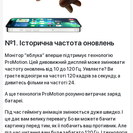
№1. Історична частота оновлень
Монітор “яблука” вперше підтримує технологію
ProMotion. Цей дивовижний дисплей може змінювати
частоту оновлень від 10 до 120 Гц. Уявляєте? Ви
граєте відеоігри на частоті 120 кадрів за секунду, а
дивитесь фільми на частоті 24.
А ще технологія ProMotion розумно витрачає заряд
батареї.
Під час геймінгу анімація змінюється дуже швидко. І
це дає вам велику перевагу. Бо ви можете бачити
картинку перед тим, як її побачить ваш противник. Але
під час читання вам буде забагато 120 Гц. І технологія