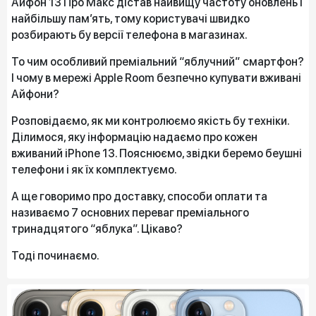
Айфон 13 Про Макс дістав найвищу частоту оновлень і
найбільшу пам’ять, тому користувачі швидко
розбирають бу версії телефона в магазинах.
То чим особливий преміальний “яблучний” смартфон?
І чому в мережі Apple Room безпечно купувати вживані
Айфони?
Розповідаємо, як ми контролюємо якість бу техніки.
Ділимося, яку інформацію надаємо про кожен
вживаний iPhone 13. Пояснюємо, звідки беремо беушні
телефони і як їх комплектуємо.
А ще говоримо про доставку, способи оплати та
називаємо 7 основних переваг преміального
тринадцятого “яблука”. Цікаво?
Тоді починаємо.