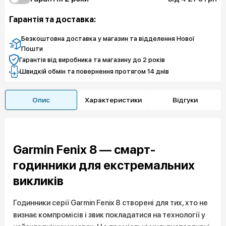
4 270 грн
5 394 грн
Чистий спокій
Захист від браку
Гарантія та доставка:
8 091 грн
Чистий спокій
Безкоштовна доставка у магазин та відделення Нової
Пошти
Гарантія від виробника та магазину до 2 років
Швидкій обмін та повернення протягом 14 днів
Опис
Характеристики
Відгуки
Garmin Fenix 8 — смарт-
годинники для екстремальних
викликів
Годинники серії Garmin Fenix 8 створені для тих, хто не
визнає компромісів і звик покладатися на технології у