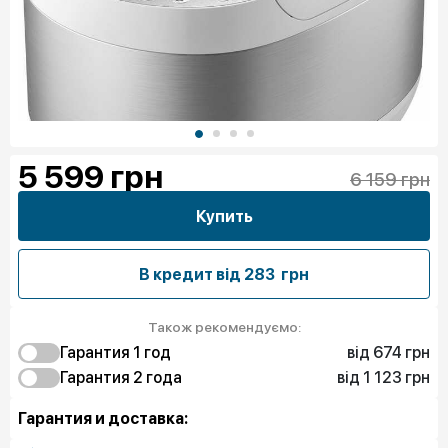
5 599
грн
6 159 грн
Купить
В кредит від
283 грн
Також рекомендуємо:
від 674 грн
Гарантия 1 год
від 1 123 грн
674 грн
Гарантия 2 года
Защита от дефектов
1 214 грн
1 123 грн
Полная защита
Защита от дефектов
Гарантия и доставка:
1 619 грн
Полная защита