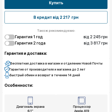
Купить
В кредит від
2 217 грн
Також рекомендуємо:
від 2 245 грн
Гарантия 1 год
від 3 817 грн
2 245 грн
Гарантия 2 года
Защита от дефектов
3 817 грн
6 511 грн
Защита экрана
Защита от дефектов
Гарантия и доставка:
8 082 грн
8 082 грн
Полная защита
Защита экрана
9 878 грн
Полная защита
Бесплатная доставка в магазин и отделение Новой Почты
Гарантия от производителя и магазина до 2 лет
Быстрый обмен и возврат в течение 14 дней
Особенности:
Диагональ экрана
Процессор
6.1"
Apple A19