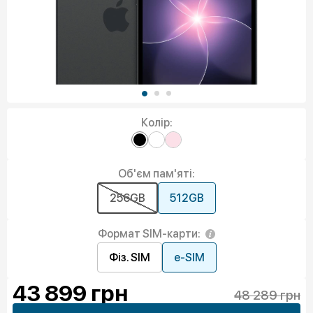
Колір:
Об'єм пам'яті:
256GB
512GB
Формат SIM-карти:
Фіз. SIM
e-SIM
43 899
грн
48 289 грн