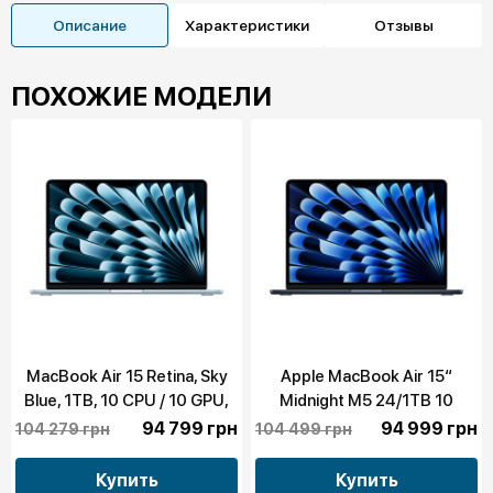
Описание
Характеристики
Отзывы
ПОХОЖИЕ МОДЕЛИ
MacBook Air 15 Retina, Sky
Apple MacBook Air 15“
Blue, 1TB, 10 CPU / 10 GPU,
Midnight M5 24/1TB 10
24GB RAM with Apple M5
CPU/10 GPU 2026 (MDVN4)
94 799 грн
94 999 грн
104 279 грн
104 499 грн
(MDVU4)
Купить
Купить