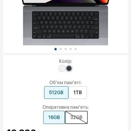
Колір:
Об'єм пам'яті:
512GB
1TB
Оперативна пам'ять:
16GB
32GB