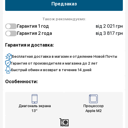
Предзаказ
Також рекомендуємо:
від 2 021 грн
Гарантия 1 год
від 3 817 грн
2 021 грн
Гарантия 2 года
Защита от дефектов
4 849 грн
3 817 грн
Експрес замена
Защита от дефектов
Гарантия и доставка:
4 490 грн
6 690 грн
Защита экрана
Експрес замена
7 184 грн
Защита экрана
Бесплатная доставка в магазин и отделение Новой Почты
Гарантия от производителя и магазина до 2 лет
Быстрый обмен и возврат в течение 14 дней
Особенности:
Диагональ экрана
Процессор
13"
Apple M2