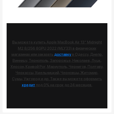
Вы можете купить Apple MacBook Air 13“ Midnight
M2 8/256 8GPU 2022 (MLY33) в физических
магазинах или заказать
доставку
в Одессу, Днепр,
Винницу, Тернополь, Запорожье, Николаев, Луцк,
Херсон, Кривой Рог, Мариуполь, Чернигов, Полтаву,
Черкассы, Хмельницкий, Черновцы, Житомир,
Сумы, Ужгород и др. Также вы можете оформить
кредит
под 0% на срок до 24 месяцев.