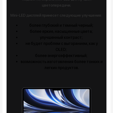
цветопередачи.
Mini-LED дисплей принесет следующие улучшения:
более глубокий и темный черный;
более яркие, насыщенные цвета;
улучшенный контраст;
не будет проблем с выгоранием, как у
OLED;
более энергоэффективный;
возможность изготовления более тонких и
легких продуктов.