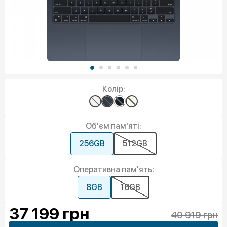
Колір:
Об'єм пам'яті:
256GB
512GB
Оперативна пам'ять:
8GB
16GB
37 199
грн
40 919 грн