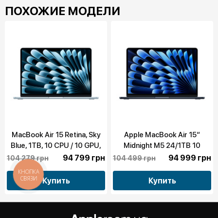
ПОХОЖИЕ МОДЕЛИ
MacBook Air 15 Retina, Sky
Apple MacBook Air 15“
Blue, 1TB, 10 CPU / 10 GPU,
Midnight M5 24/1TB 10
24GB RAM with Apple M5
CPU/10 GPU 2026 (MDVN4)
94 799 грн
94 999 грн
104 279 грн
104 499 грн
(MDVU4)
КНОПКА
СВЯЗИ
Купить
Купить