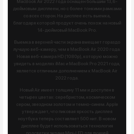
MacBook Air 2022 года оснащен большим 13,6-
дюймовым дисплеем, но с более тонкими рамками
со всех сторон. На дисплее есть выемка,
благодаря которой продукт очень похож на новый
14-дюймовый MacBook Pro.
Выемка в верхней части экрана вмещает гораздо
лучшую веб-камеру, чем в MacBook Air 2020 года.
Новая веб-камера HD (1080p), которую можно
увидеть в моделях iMac и MacBook Pro 2021 года,
является отличным дополнением к MacBook Air
2022 года.
Новый Air имеет толщину 11 мм и доступен в
четырех цветах: серебристом, космическом
сером, звездном золотом и темно-синем. Apple
утверждает, что пиковая яркость дисплея
ноутбука теперь составляет 500 нит. В новом
дисплее будет использоваться технология
подсветки экрана Mini-LED для лучшей