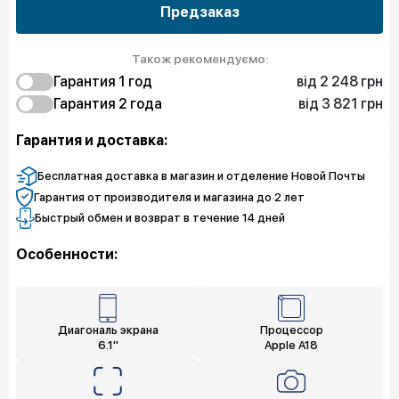
Предзаказ
Також рекомендуємо:
від 2 248 грн
Гарантия 1 год
від 3 821 грн
2 248 грн
Гарантия 2 года
Защита от дефектов
5 844 грн
3 821 грн
Защита экрана
Защита от дефектов
Гарантия и доставка:
7 642 грн
8 316 грн
Полная защита
Защита экрана
10 114 грн
Полная защита
Бесплатная доставка в магазин и отделение Новой Почты
Гарантия от производителя и магазина до 2 лет
Быстрый обмен и возврат в течение 14 дней
Особенности:
Диагональ экрана
Процессор
6.1"
Apple A18