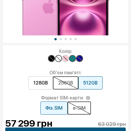
Колір:
Об'єм пам'яті:
128GB
256GB
512GB
Формат SIM-карти:
Фіз. SIM
e-SIM
57 299
грн
63 029 грн