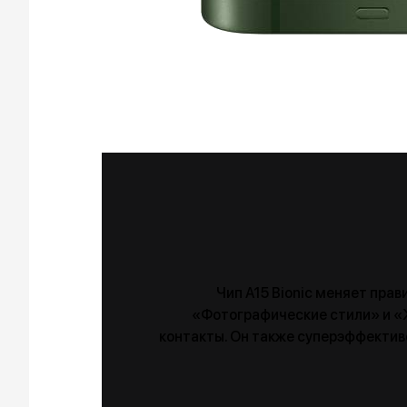
Чип A15 Bionic меняет прав
«Фотографические стили» и «Жи
контакты. Он также суперэффектив