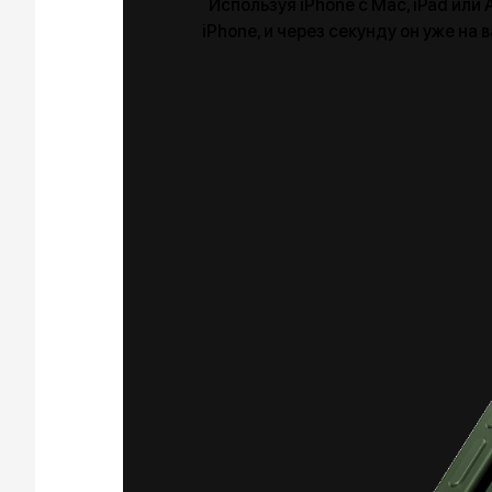
Используя iPhone с Mac, iPad или
iPhone, и через секунду он уже н