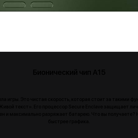
Бионический чип A15
ила игры. Это чистая скорость, которая стоит за такими ф
вой текст». Его процессор Secure Enclave защищает личн
ен и максимально разряжает батарею. Что вы получаете? 
быстрее графика.