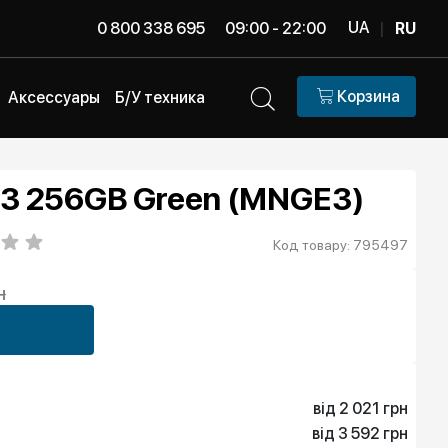
UA
0 800 338 695
09:00 - 22:00
|
RU
Корзина
Аксессуары
Б/У техника
 13 256GB Green (MNGE3)
Код товару: 795497
н
від 2 021 грн
від 3 592 грн
2 021 грн
в