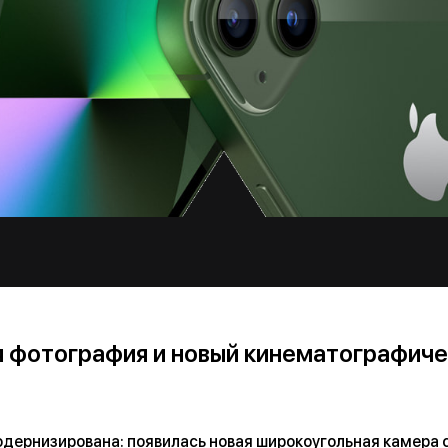
 фотография и новый кинематографич
дернизирована: появилась новая широкоугольная камера