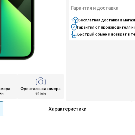
Защита экрана
Защита от дефекто
Гарантия и доставка:
Полная защита
Защита экрана
Полная защита
Бесплатная доставка в магаз
Гарантия от производителя и 
Быстрый обмен и возврат в т
амера
Фронтальная камера
Мп
12 Мп
Характеристики