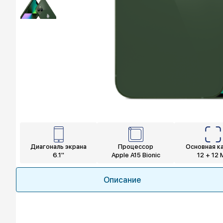
Диагональ экрана
Процессор
Основная к
6.1"
Apple A15 Bionic
12 + 12 
Описание