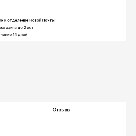
3 592 грн
3 592 грн
в
4 490 грн
5 164 грн
6 062 грн
ин и отделение Новой Почты
магазина до 2 лет
ечение 14 дней
Отзывы