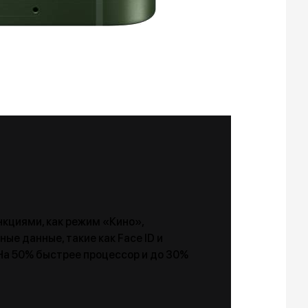
ункциями, как режим «Кино»,
ые данные, такие как Face ID и
На 50% быстрее процессор и до 30%