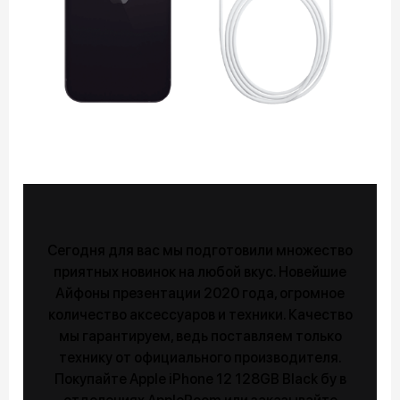
Сегодня для вас мы подготовили множество
приятных новинок на любой вкус. Новейшие
Айфоны презентации 2020 года, огромное
количество аксессуаров и техники. Качество
мы гарантируем, ведь поставляем только
технику от официального производителя.
Покупайте Apple iPhone 12 128GB Black бу в