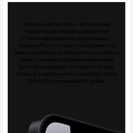
Модель в черном цвете - это стильный
классический телефон с закаленной
стеклянной панелью на задней крышке.
Телефон iPhone 12 полностью избавился от
рамок, сделало экран бесконечным, и помогло
сделать телефон удобным и компактным.
Дисплей заслуживает отдельного обзора.
Теперь это яркий и контрастный Super Retina
XDR OLED с диагональю 6,1 дюйма.