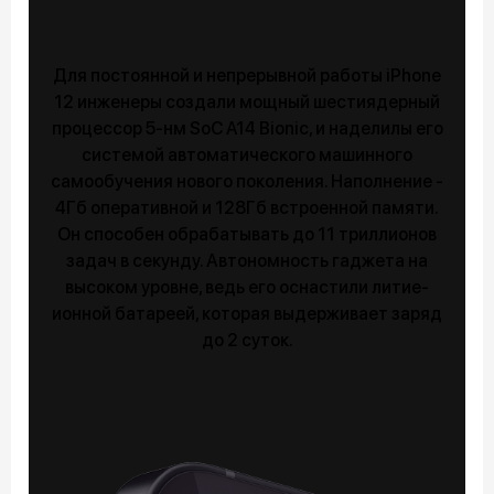
Для постоянной и непрерывной работы iPhone
12 инженеры создали мощный шестиядерный
процессор 5-нм SoC A14 Bionic, и наделилы его
системой автоматического машинного
самообучения нового поколения. Наполнение -
4Гб оперативной и 128Гб встроенной памяти.
Он способен обрабатывать до 11 триллионов
задач в секунду. Автономность гаджета на
высоком уровне, ведь его оснастили литие-
ионной батареей, которая выдерживает заряд
до 2 суток.