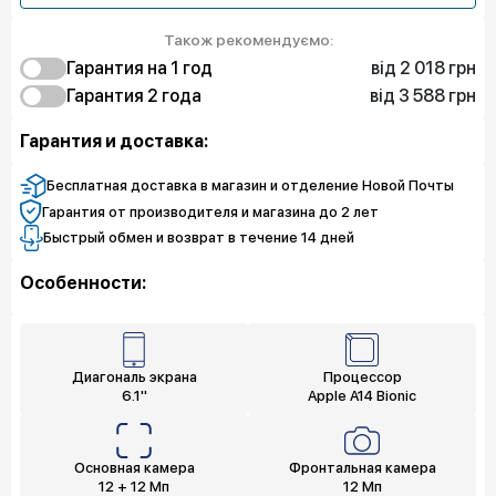
Також рекомендуємо:
від 2 018 грн
Гарантия на 1 год
від 3 588 грн
2 018 грн
Гарантия 2 года
Защита от дефектов
3 588 грн
3 140 грн
Защита экрана
Защита от дефектов
Гарантия и доставка:
4 037 грн
4 709 грн
Полная защита
Защита экрана
5 606 грн
Полная защита
Бесплатная доставка в магазин и отделение Новой Почты
Гарантия от производителя и магазина до 2 лет
Быстрый обмен и возврат в течение 14 дней
Особенности:
Диагональ экрана
Процессор
6.1"
Apple A14 Bionic
Основная камера
Фронтальная камера
12 + 12 Мп
12 Мп