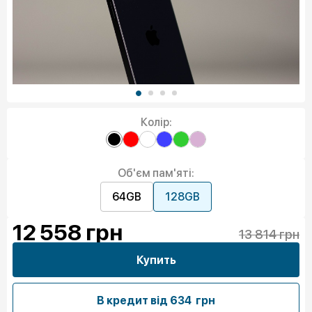
Колір:
Об'єм пам'яті:
64GB
128GB
12 558
грн
13 814 грн
Купить
В кредит від
634 грн