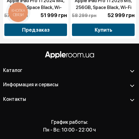
Apple iPad Pro 11 2024 M4,
Apple iPad Pro 11 2025 M5,
256GB, Space Black, Wi-
256GB, Space Black, Wi-Fi
КНОПКА
Fi+LTE (MVW13)
(MDWK4)
51 999 грн
52 999 грн
СВЯЗИ
57 199 грн
58 299 грн
Предзаказ
Купить
Каталог
Информация и сервисы
Контакты
График работы:
Пн - Вс: 10:00 - 22:00 ч