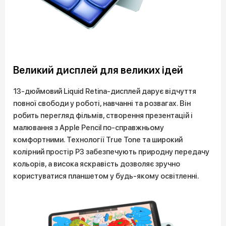
Великий дисплей для великих ідей
13-дюймовий Liquid Retina-дисплей дарує відчуття
повної свободи у роботі, навчанні та розвагах. Він
робить перегляд фільмів, створення презентацій і
малювання з Apple Pencil по-справжньому
комфортними. Технології True Tone та широкий
колірний простір P3 забезпечують природну передачу
кольорів, а висока яскравість дозволяє зручно
користуватися планшетом у будь-якому освітленні.