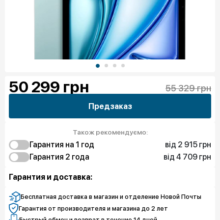
50 299
грн
55 329 грн
Предзаказ
Також рекомендуємо:
від 2 915 грн
Гарантия на 1 год
від 4 709 грн
2 915 грн
Гарантия 2 года
Защита от дефектов
4 709 грн
5 606 грн
Защита экрана
Защита от дефектов
Гарантия и доставка:
8 746 грн
Защита экрана
Бесплатная доставка в магазин и отделение Новой Почты
Гарантия от производителя и магазина до 2 лет
Быстрый обмен и возврат в течение 14 дней