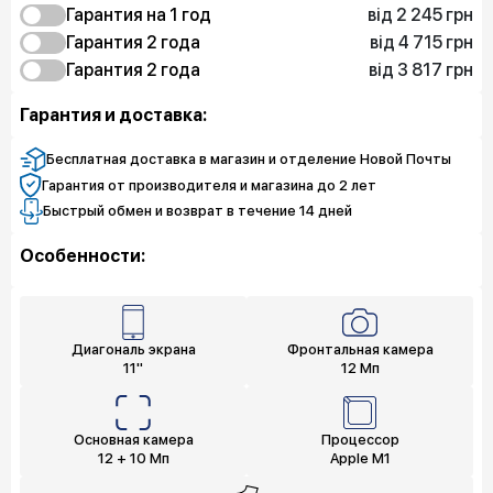
від 2 245 грн
2 919 грн
Гарантия на 1 год
Защита от дефектов
від 4 715 грн
2 245 грн
5 613 грн
Гарантия 2 года
Защита экрана
Защита от дефектов
від 3 817 грн
4 041 грн
4 715 грн
Гарантия 2 года
Защита экрана
Защита от дефектов
8 756 грн
3 817 грн
Защита экрана
Защита от дефектов
Гарантия и доставка:
6 511 грн
Защита экрана
Бесплатная доставка в магазин и отделение Новой Почты
Гарантия от производителя и магазина до 2 лет
Быстрый обмен и возврат в течение 14 дней
Особенности:
Диагональ экрана
Фронтальная камера
11"
12 Мп
Основная камера
Процессор
12 + 10 Мп
Apple M1