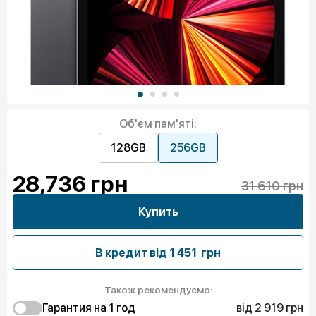
Об'єм пам'яті:
128GB
256GB
28,736
грн
31 610 грн
Купить
В кредит від
1 451 грн
Також рекомендуємо:
від 2 919 грн
Гарантия на 1 год