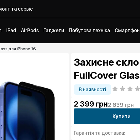
онт та сервіс
h
iPad
AirPods
Гаджети
Побутова техніка
Смартфон
lass для iPhone 16
Захисне скло 
FullCover Glas
В наявності
2 399
грн
2 639 грн
Купити
Гарантія та доставка: