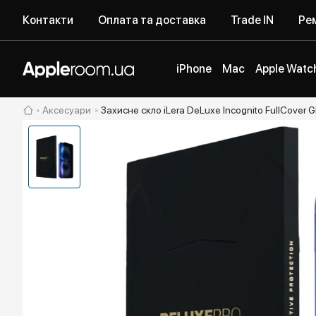
Контакти
Оплата та доставка
Trade IN
Рем
iPhone
Mac
Apple Watc
Аксесуари
Захисне скло iLera DeLuxe Incognito FullCover G