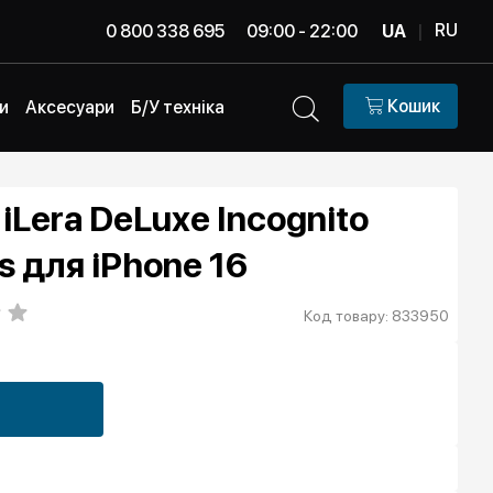
RU
0 800 338 695
09:00 - 22:00
UA
|
Кошик
и
Аксесуари
Б/У техніка
iLera DeLuxe Incognito
s для iPhone 16
Код товару: 833950