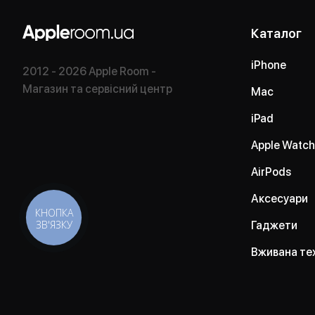
Каталог
iPhone
2012 - 2026 Apple Room -
Магазин та сервісний центр
Mac
iPad
Apple Watch
AirPods
Аксесуари
КНОПКА
ЗВ'ЯЗКУ
Гаджети
Вживана те