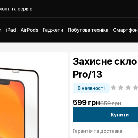
онт та сервіс
h
iPad
AirPods
Гаджети
Побутова техніка
Смартфон
Захисне скло 
Pro/13
В наявності
599
грн
659 грн
Купити
Гарантія та доставка: