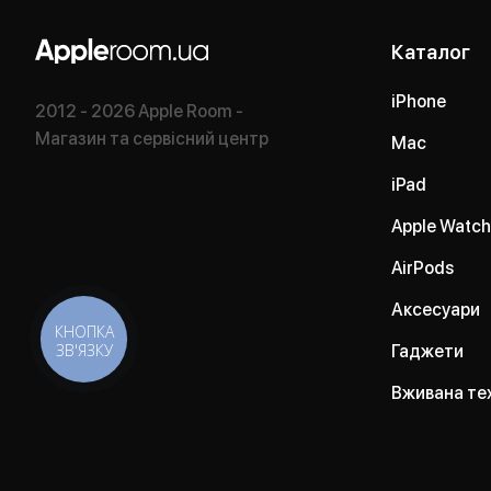
Каталог
iPhone
2012 - 2026 Apple Room -
Магазин та сервісний центр
Mac
iPad
Apple Watch
AirPods
Аксесуари
КНОПКА
ЗВ'ЯЗКУ
Гаджети
Вживана те