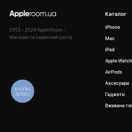
Каталог
iPhone
2012 - 2026 Apple Room -
Магазин та сервісний центр
Mac
iPad
Apple Watch
AirPods
Аксесуари
КНОПКА
ЗВ'ЯЗКУ
Гаджети
Вживана те