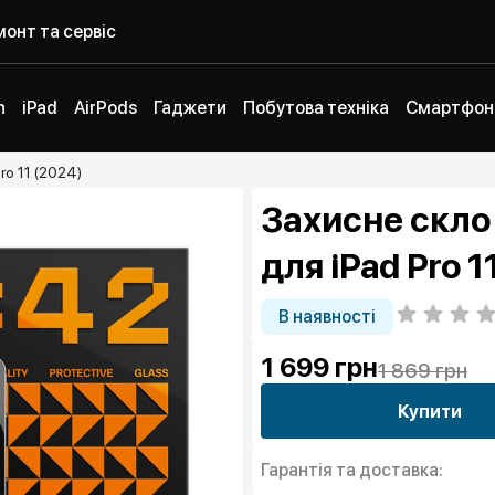
онт та сервіс
h
iPad
AirPods
Гаджети
Побутова техніка
Смартфон
ro 11 (2024)
Захисне скло 
для iPad Pro 1
В наявності
1 699
грн
1 869 грн
Купити
Гарантія та доставка: