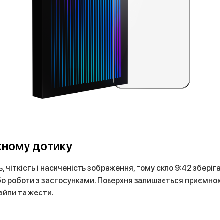
жному дотику
ь, чіткість і насиченість зображення, тому скло 9:42 збер
або роботи з застосунками. Поверхня залишається приємно
айпи та жести.