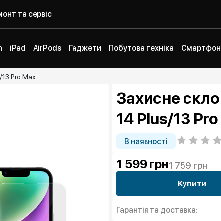
онт та сервіс
h
iPad
AirPods
Гаджети
Побутова техніка
Смартфон
/13 Pro Max
Захисне скло 
14 Plus/13 Pr
В наявності
1 599
грн
1 759 грн
Купити
Гарантія та доставка: