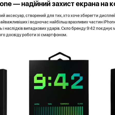
hone — надійний захист екрана на 
ий аксесуар, створений для тих, хто хоче зберегти диспле
найважливіших і водночас найбільш вразливих частин iPhon
і наслідків випадкових ударів. Скло бренду 9:42 поєднує мі
ого досвіду роботи зі смартфоном.