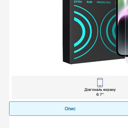
Діагональ екрану
6.7"
Опис