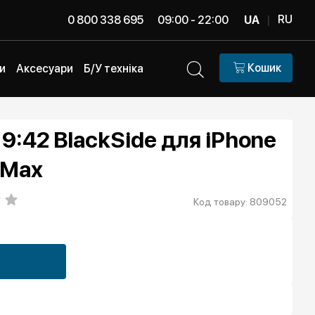
RU
0 800 338 695
09:00 - 22:00
UA
|
Кошик
и
Аксесуари
Б/У техніка
9:42 BlackSide для iPhone
o Max
Код товару: 809052