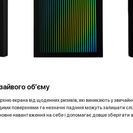
зайвого об’єму
хню екрана від щоденних ризиків, які виникають у звичайн
рдими поверхнями та незначні падіння можуть залишати слі
новне навантаження на себе і допомагає довше зберігати а