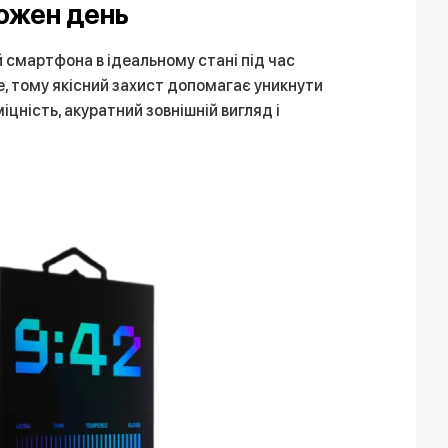
кожен день
й смартфона в ідеальному стані під час
e, тому якісний захист допомагає уникнути
цність, акуратний зовнішній вигляд і