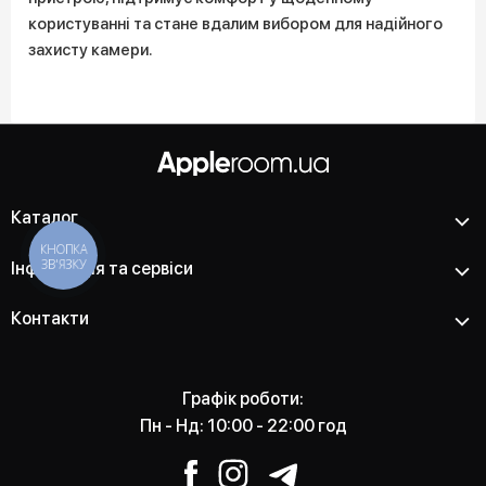
користуванні та стане вдалим вибором для надійного
захисту камери.
Каталог
КНОПКА
ЗВ'ЯЗКУ
Інформація та сервіси
Контакти
Графік роботи:
Пн - Нд: 10:00 - 22:00 год