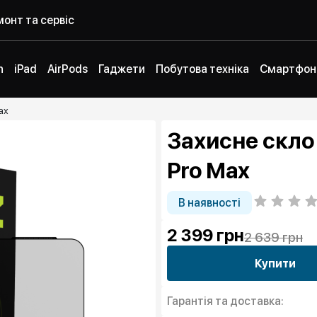
онт та сервіс
h
iPad
AirPods
Гаджети
Побутова техніка
Смартфон
ax
Захисне скло 
Pro Max
В наявності
2 399
грн
2 639 грн
Купити
Гарантія та доставка: