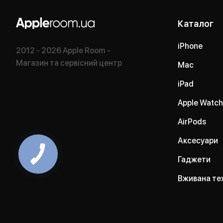
Каталог
iPhone
2012 - 2026 Apple Room -
Магазин та сервісний центр
Mac
iPad
Apple Watch
AirPods
Аксесуари
Гаджети
Вживана те