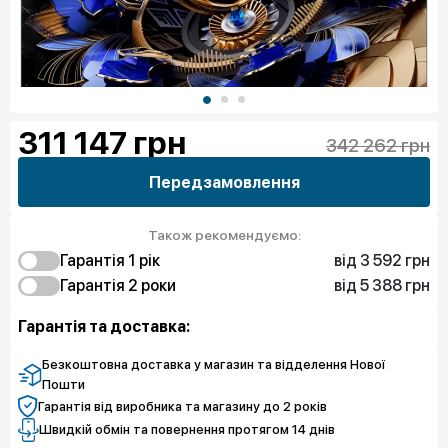
311 147
грн
342 262 грн
Передзамовлення
Також рекомендуємо:
від 3 592 грн
Гарантія 1 рік
від 5 388 грн
3 592 грн
Гарантія 2 роки
Захист від браку
5 388 грн
5 388 грн
Захист екрану
Захист від браку
Гарантія та доставка:
Безкоштовна доставка у магазин та відделення Нової
Пошти
Гарантія від виробника та магазину до 2 років
Швидкій обмін та повернення протягом 14 днів