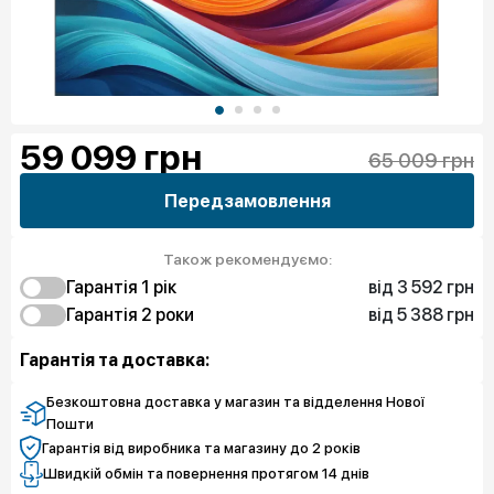
59 099
грн
65 009 грн
Передзамовлення
Також рекомендуємо:
від 3 592 грн
Гарантія 1 рік
від 5 388 грн
3 592 грн
Гарантія 2 роки
Захист від браку
5 388 грн
5 388 грн
Захист екрану
Захист від браку
Гарантія та доставка:
8 980 грн
Захист екрану
Безкоштовна доставка у магазин та відделення Нової
Пошти
Гарантія від виробника та магазину до 2 років
Швидкій обмін та повернення протягом 14 днів