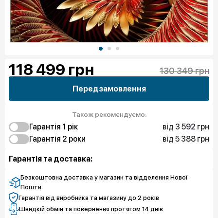
118 499
грн
130 349 грн
Передзамовлення
Також рекомендуємо:
від 3 592 грн
Гарантія 1 рік
від 5 388 грн
3 592 грн
Гарантія 2 роки
Захист від браку
5 388 грн
5 388 грн
Захист екрану
Захист від браку
Гарантія та доставка:
Безкоштовна доставка у магазин та відделення Нової
Пошти
Гарантія від виробника та магазину до 2 років
Швидкій обмін та повернення протягом 14 днів