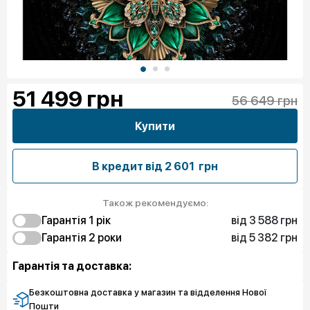
51 499
грн
56 649 грн
Купити
В кредит від
2 601 грн
Також рекомендуємо:
від 3 588 грн
Гарантія 1 рік
від 5 382 грн
3 588 грн
Гарантія 2 роки
Захист від браку
5 382 грн
5 382 грн
Захист екрану
Захист від браку
Гарантія та доставка:
8 970 грн
Захист екрану
Безкоштовна доставка у магазин та відделення Нової
Пошти