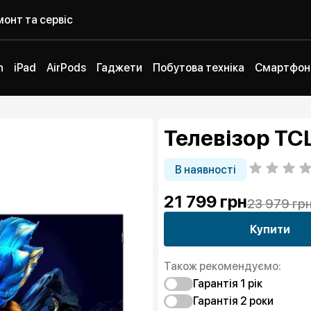
онт та сервіс
h
iPad
AirPods
Гаджети
Побутова техніка
Смартфон
Телевізор TC
В наявності
21 799
грн
23 979 гр
Купити
Також рекомендуємо:
Гарантія 1 рік
Гарантія 2 роки
Захист від браку