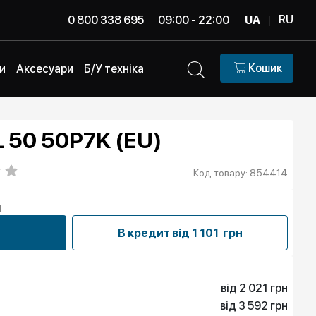
RU
0 800 338 695
09:00 - 22:00
UA
|
Кошик
и
Аксесуари
Б/У техніка
L 50 50P7K (EU)
Код товару: 854414
н
В кредит від
1 101 грн
від 2 021 грн
від 3 592 грн
2 021 грн