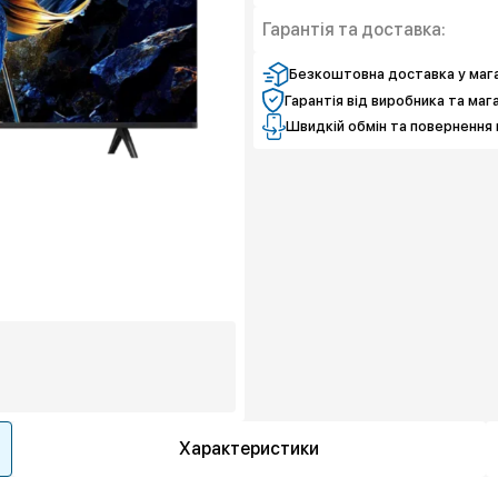
Захист екрану
Захист від браку
Гарантія та доставка:
Захист екрану
Безкоштовна доставка у мага
Гарантія від виробника та маг
Швидкій обмін та повернення 
Характеристики