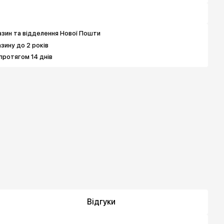
3 592 грн
2 919 грн
4 939 грн
зин та відделення Нової Пошти
азину до 2 років
протягом 14 днів
Відгуки