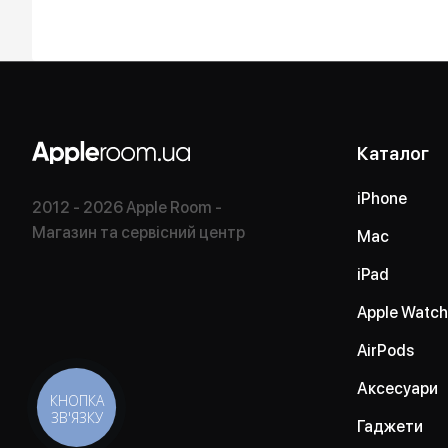
Каталог
iPhone
2012 - 2026 Apple Room -
Магазин та сервісний центр
Mac
iPad
Apple Watch
AirPods
Аксесуари
КНОПКА
ЗВ'ЯЗКУ
Гаджети