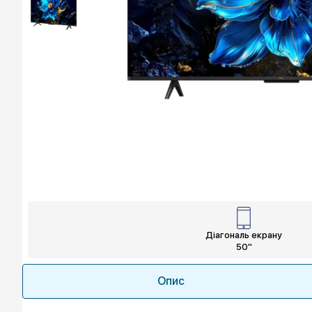
Діагональ екрану
50"
Опис