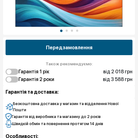
Передзамовлення
Також рекомендуємо:
від 2 018 грн
Гарантія 1 рік
від 3 588 грн
2 018 грн
Гарантія 2 роки
Захист від браку
3 588 грн
2 915 грн
Захист екрану
Захист від браку
Гарантія та доставка:
4 934 грн
Захист екрану
Безкоштовна доставка у магазин та відделення Нової
Пошти
Гарантія від виробника та магазину до 2 років
Швидкій обмін та повернення протягом 14 днів
Особливості: