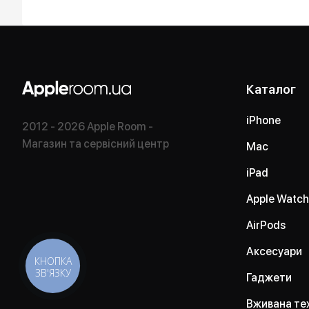
Каталог
iPhone
2012 - 2026 Apple Room -
Магазин та сервісний центр
Mac
iPad
Apple Watch
AirPods
Аксесуари
КНОПКА
ЗВ'ЯЗКУ
Гаджети
Вживана те