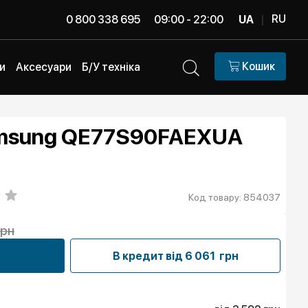
RU
0 800 338 695
09:00 - 22:00
UA
|
Кошик
и
Аксесуари
Б/У техніка
amsung QE77S90FAEXUA
Код товару: 854037
грн
В кредит від
6 061 грн