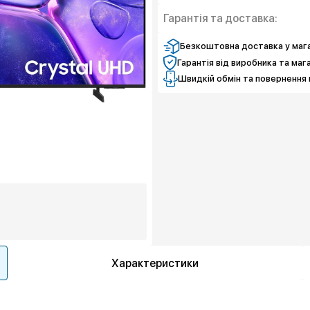
Захист екрану
Захист від браку
Гарантія та доставка:
Захист екрану
Безкоштовна доставка у мага
Гарантія від виробника та маг
Швидкій обмін та повернення 
Характеристики