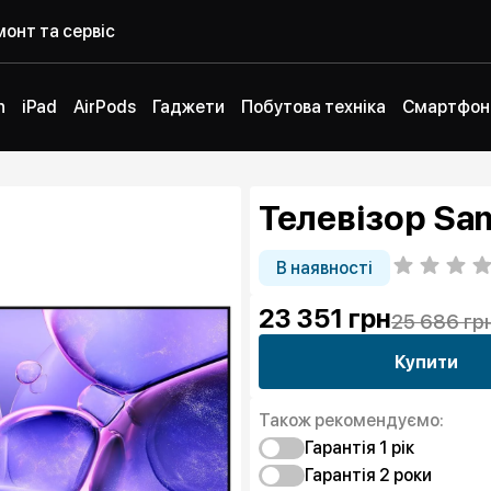
онт та сервіс
h
iPad
AirPods
Гаджети
Побутова техніка
Смартфон
Телевізор Sa
В наявності
23 351
грн
25 686 гр
Купити
Також рекомендуємо:
Гарантія 1 рік
Гарантія 2 роки
Захист від браку