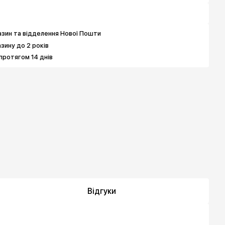
3 592 грн
2 919 грн
4 939 грн
зин та відделення Нової Пошти
азину до 2 років
протягом 14 днів
Відгуки