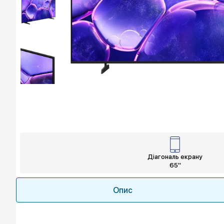
Діагональ екрану
65"
Опис