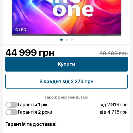
44 999
грн
49 499 грн
Купити
В кредит від
2 273 грн
Також рекомендуємо:
від 2 919 грн
Гарантія 1 рік
від 4 715 грн
2 919 грн
Гарантія 2 роки
Захист від браку
3 817 грн
4 715 грн
Захист екрану
Захист від браку
Гарантія та доставка:
7 409 грн
Захист екрану