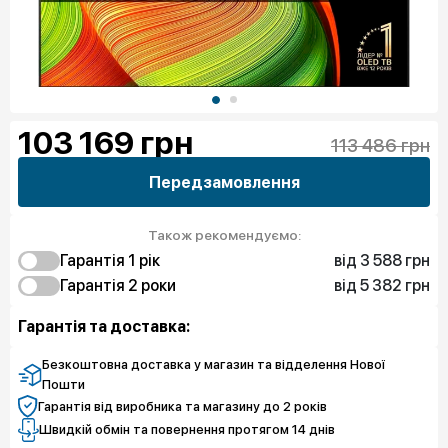
103 169
грн
113 486 грн
Передзамовлення
Також рекомендуємо:
від 3 588 грн
Гарантія 1 рік
від 5 382 грн
3 588 грн
Гарантія 2 роки
Захист від браку
5 382 грн
5 382 грн
Захист екрану
Захист від браку
Гарантія та доставка:
Безкоштовна доставка у магазин та відделення Нової
Пошти
Гарантія від виробника та магазину до 2 років
Швидкій обмін та повернення протягом 14 днів