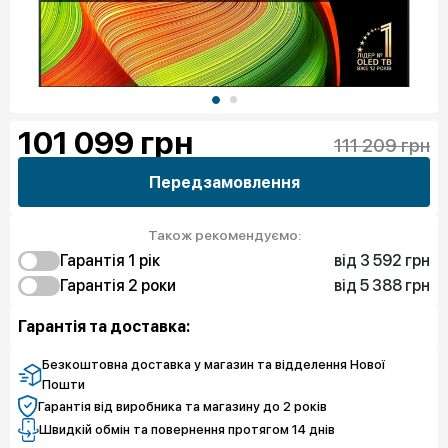
101 099
грн
111 209 грн
Передзамовлення
Також рекомендуємо:
від 3 592 грн
Гарантія 1 рік
від 5 388 грн
3 592 грн
Гарантія 2 роки
Захист від браку
5 388 грн
5 388 грн
Захист екрану
Захист від браку
Гарантія та доставка:
Безкоштовна доставка у магазин та відделення Нової
Пошти
Гарантія від виробника та магазину до 2 років
Швидкій обмін та повернення протягом 14 днів