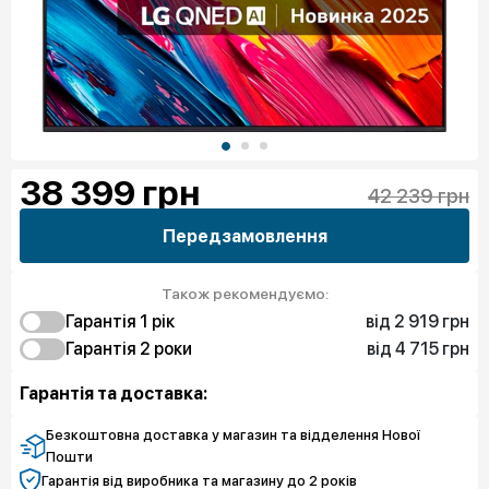
38 399
грн
42 239 грн
Передзамовлення
Також рекомендуємо:
від 2 919 грн
Гарантія 1 рік
від 4 715 грн
2 919 грн
Гарантія 2 роки
Захист від браку
3 817 грн
4 715 грн
Захист екрану
Захист від браку
Гарантія та доставка:
7 409 грн
Захист екрану
Безкоштовна доставка у магазин та відделення Нової
Пошти
Гарантія від виробника та магазину до 2 років