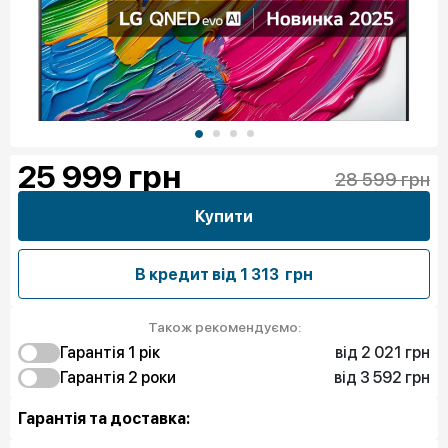
25 999
грн
28 599 грн
Купити
В кредит від
1 313 грн
Також рекомендуємо:
від 2 021 грн
Гарантія 1 рік
від 3 592 грн
2 021 грн
Гарантія 2 роки
Захист від браку
3 592 грн
2 919 грн
Захист екрану
Захист від браку
Гарантія та доставка:
4 939 грн
Захист екрану